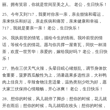
丽。拥有笑容，你就是世间至美之人。 老公，生日快乐！
25、今年又到717，我要对你亲一亲，亲去烦恼和霉运，
亲来快乐和好运，亲走疾病和痛苦，亲来健康和幸福，
717，我就是要亲一亲！ 老公，生日快乐！
26、我执前世的情笔，描绘今生的情画。我吟前世的情
话，等候今生的情花。愿与你共撑一屋青瓦，同饮一杯清
茶，欢度一世芳华：亲爱的，嫁给我好吗？ 老公，生日快
乐！
27、热在三伏天气火辣，头晕目眩心绪烦乱，调节身体饮
食重要，菠萝西瓜酸性为上，消暑蔬果多选性凉，大补鸭
肉上佳良方，辛辣食物注意适量，温热类别少吃为好，愿
大家三伏保持心情顺畅，开心冰爽！ 老公，生日快乐！
28、想你的时候，风儿就停了脚步；想你的时候，花儿就
开在雨后；想你的时候，鸟儿就唱在枝头；想你的时候，