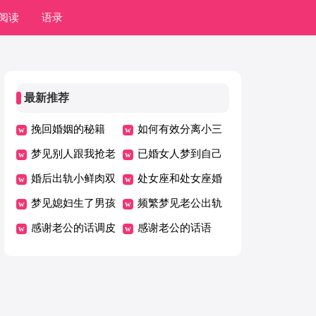
阅读
语录
最新推荐
挽回婚姻的秘籍
如何有效分离小三
梦见别人跟我抢老
已婚女人梦到自己
公
婚后出轨小鲜肉双
怀孕了什么意思
处女座和处女座婚
子座女缘何如此
梦见媳妇生了男孩
姻合得来吗
频繁梦见老公出轨
儿
感谢老公的话调皮
有什么寓意吗
感谢老公的话语
一点