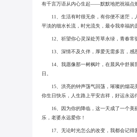
有千言万语从内心生起——默默地把祝福点
11、生活有时很无奈，有你便不迷茫，人
平淡的细水长流，时光流失，最令我幸福的
12、祈望你心灵深处芳草永绿，青春常
13、深情不及久伴，厚爱无需多言，感
14、我愿像那一树枫叶，在晨风中舒展我
日。
15、洪亮的钟声荡气回荡，璀璨的烟花美
你生日快乐，人生路上平安吉祥，好运永远
16、因为你的降临，这一天成了一个美丽
乐，老婆永远爱你！
17、无论时光怎么的改变，我都会记得爱