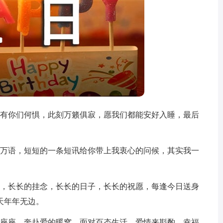
有你们何惧，此刻万籁俱寂，愿我们都能安好入睡，最后
万语，短短的一条短讯给你带上我衷心的问候，其实我一
，长长的挂念，长长的日子，长长的祝愿，每逢今日送身
天年年无边。
座座，奔赴爱的暖窝。面对百态生活，爱情来斟酌。幸福