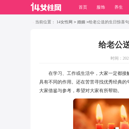
首页
服饰
养生
职场
动物
养殖
>
>
当前位置：
14女性网
婚姻
给老公送的生日惊喜句
给老公
时间：2024-
在学习、工作或生活中，大家一定都接触
具有不同的作用。还在苦苦寻找优秀经典的
大家借鉴与参考，希望对大家有所帮助。