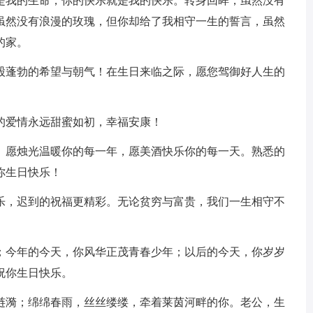
我的生命，你的快乐就是我的快乐。转身回眸，虽然没有
虽然没有浪漫的玫瑰，但你却给了我相守一生的誓言，虽然
的家。
蓬勃的希望与朝气！在生日来临之际，愿您驾御好人生的
的爱情永远甜蜜如初，幸福安康！
愿烛光温暖你的每一年，愿美酒快乐你的每一天。熟悉的
你生日快乐！
，迟到的祝福更精彩。无论贫穷与富贵，我们一生相守不
今年的今天，你风华正茂青春少年；以后的今天，你岁岁
祝你生日快乐。
漪；绵绵春雨，丝丝缕缕，牵着莱茵河畔的你。老公，生