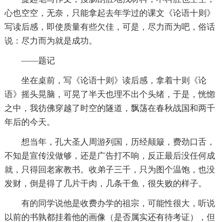
心也空空，无奈，只能拿起去年学过的课文《论语十则》
写读后感，即使质量有些欠佳，可是，尽力而为吧，俗话
说：尽力而为就是成功。
——题记
坐在桌前，写《论语十则》读后感，拿着十则《论
语》摇头晃脑，可晃了半天也理不出个头绪，于是，恍惚
之中，我彷佛穿越了时空的隧道，飘荡在春秋战国和两千
年后的今天。
想当年，孔大圣人周游列国，历经颠簸，费劲口舌，
不知是宣传没做够，还是广告打不响，反正最后没任何成
就，只得回老家教书。收弟子三千，只为图个温饱，也没
发财，倒是得了几片干肉，几条干鱼，很失败的样子。
有的同学说他是收费办学的祖宗，可能性很大，听说
以前的书孰都挂着他的画像（是否属实还有待考证），但