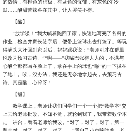
的热情，有橙色的积极，有蓝色的忧郁，有灰色的`冷
默……酸甜苦辣各在其中，让人哭笑不得。
【酸】
“放学喽！”我大喊着跑回了家，快速地写完了各科的
作业，检查并家长签字后，便带上篮球出去打篮了。等玩
得满头大汗回到家以后，妈妈跟我说：“老师刚才在群里
说改为预习古诗。”“啊——”我嘴巴张得大大的，不满与
心酸全部都写在脸上了，拿在手上的球也“啪”的一下掉在
了地上。唉，没办法，我还是无奈地拿起去，去预习古
诗。真是酸，心碎呀！
【甜】
数学课上，老师让我们同学们一个一个把“数学本”交
上去给老师批改。不知不觉，就轮到我了，我带着数学本
走上讲台，看着老师给我改。“对了，对了，对了，第一
题全对，对了，对了，对了……”我自己小声嘀咕着，老