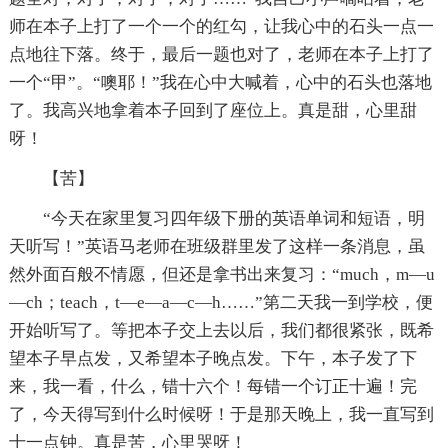
师在本子上打了一个一个的红勾，让我心中的石头一点一
点地往下落。终于，最后一题也对了，老师在本子上打了
一个“甲”。“噢耶！”我在心中大喊着，心中的石头也落地
了。我高兴地拿着本子回到了座位上。真是甜，心里甜
呀！
【苦】
“今天在家里复习四年级下册的英语单词和短语，明
天听写！”英语马老师在班级群里发了这样一条消息，虽
然外面百般不情愿，但还是拿书出来复习：“much，m—u
—ch；teach，t—e—a—c—h……”第二天我一到学校，便
开始听写了。等把本子交上去以后，我们都很紧张，既希
望本子早点发，又希望本子晚点发。下午，本子发了下
来，我一看，什么，错十六个！每错一个订正十遍！完
了，今天得写到什么时候呀！于是那天晚上，我一直写到
十一点钟。真是苦，心里哭呀！