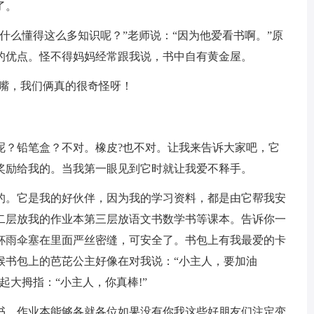
了。
么懂得这么多知识呢？”老师说：“因为他爱看书啊。”原
的优点。怪不得妈妈经常跟我说，书中自有黄金屋。
嘴，我们俩真的很奇怪呀！
？铅笔盒？不对。橡皮?也不对。让我来告诉大家吧，它
奖励给我的。当我第一眼见到它时就让我爱不释手。
。它是我的好伙伴，因为我的学习资料，都是由它帮我安
二层放我的作业本第三层放语文书数学书等课本。告诉你一
杯雨伞塞在里面严丝密缝，可安全了。书包上有我最爱的卡
候书包上的芭芘公主好像在对我说：“小主人，要加油
起大拇指：“小主人，你真棒!”
、作业本能够各就各位如果没有你我这些好朋友们注定变