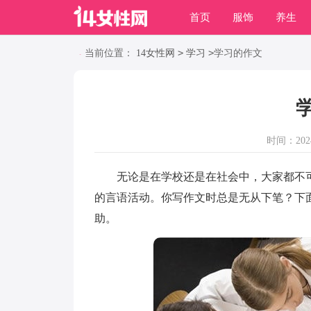
首页
服饰
养生
职场
动物
养殖
>
>
当前位置：
14女性网
学习
学习的作文
时间：2024-
无论是在学校还是在社会中，大家都不可
的言语活动。你写作文时总是无从下笔？下
助。