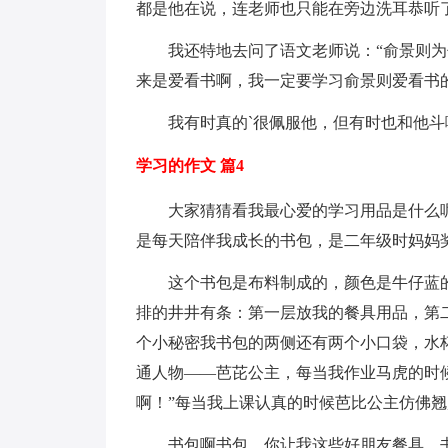
都是他在说，连老师也只能在旁边洗耳恭听
我还特地去问了语文老师说：“俞景则为什
来是爱看书啊，我一定要学习俞景则爱看书
我有时真的`很佩服他，但有时也和他斗
学习的作文 篇4
大家猜猜看我最心爱的学习用品是什么呢
是每天陪伴我成长的书包，是二年级时妈妈
这个书包是布料制成的，颜色是牛仔蓝的
排的井井有条：第一层放我的餐具用品，第
个小秘密我书包的两侧还有两个小口袋，水
通人物——芭芘公主，每当我作业马虎的时
啊！”每当我上课认真的时候芭比公主仿佛翘
书包啊书包，你让我这些好朋友餐具、书