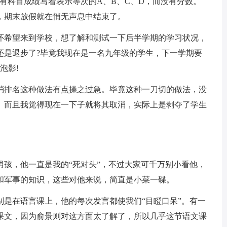
有科目成绩写着表示等次的A、B、C、D，而没有分数。
，期末放假就在悄无声息中结束了。
希望来到学校，想了解和测试一下后半学期的学习状况，
还是退步了?毕竟我现在是一名九年级的学生，下一学期要
泡影!
排名这种做法有点操之过急。毕竟这种一刀切的做法，没
。而且我觉得现在一下子就将其取消，实际上是剥夺了学生
，他一直是我的“死对头”，不过大家可千万别小看他，
和军事的知识，这些对他来说，简直是小菜一碟。
在语言课上，他的每次发言都使我们“目瞪口呆”。有一
课文，因为俞景则对这方面太了解了，所以几乎这节语文课