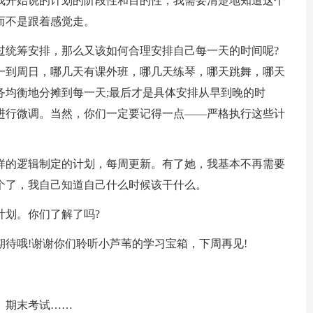
我开始说的计划的阶段性和目的性，我需要清楚地知道这个
而不是跟着感觉走。
统筹安排，那么又该如何合理安排自己每一天的时间呢?
一到周日，哪几天有课外班，哪几天练琴，哪天跳舞，哪天
务均衡地分摊到每一天;最后才是具体安排从早到晚的时
进行微调。当然，你们一定要记得一点——严格执行这些计
的逻辑制定的计划，每周更新。有了她，我基本不再需要
个了，我自己知道自己什么时候该干什么。
划。你们了解了吗?
哦!谢谢你们聆听小芦苇的学习宝箱，下周再见!
期末考试……