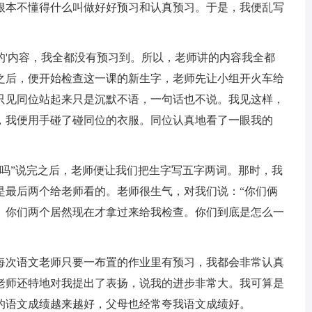
根本不懂得什么叫做好好预习和认真预习。于是，我便乱写
'内容，我全都没有预习到。所以，老师讲的内容我全都
之后，便开始检查这一课的新生字，老师先让小组开火车给
只见同位站起来只是沉默不语，一句话也不说。我见这样，
，我便用手碰了碰同位的衣服。同位认真地看了一眼我的
”说完之后，老师便让我们把生字写五字两词。那时，我
是最后两个给老师看的。老师很生气，对我们说：“你们俩
。你们两个居然现在才拿过来给我检查。你们到底是怎么一
次语文老师只要一布置的作业里有预习，我都会非常认真
老师还特地对我提出了表扬，说我的进步非常大。我可算是
的语文成绩越来越好，父母也经常夸我语文成绩好。