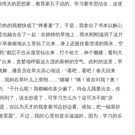
伟大的思想家，教育家孔子说的。学习要学思结合，这使
的我都快成了”烤番薯”了。于是，我拿出了书本以解心
昆虫融合在了一起：在静静的草地上，雨水刚刚滋润了这片
小草偷偷地从土里钻了出来，身上还披挂着澄清的雨水，空
村民”都忍不住从屋里钻出来，打个哈欠，伸个懒腰，看到大
爬了出来，贪婪地呼吸这久违的新鲜的空气。此时的这里，早
跳舞，播音员在草尖高心地说：“看吧，看吧！春天回来
，我则在草叶儿上滑翔……“璐璐！”咦！谁在叫我？奥！
的。“干什么呢！我都喊你多少遍了。待会儿我要出去，你
间到了，该去炒菜了，可学习怎么办？这可决不能“凉
于是，自以为天才的我拿着书边抄边看。谁知，把一锅菜炒
大发雷霆”。不过，我的'心里却是乐滋滋的，因为，学习的乐