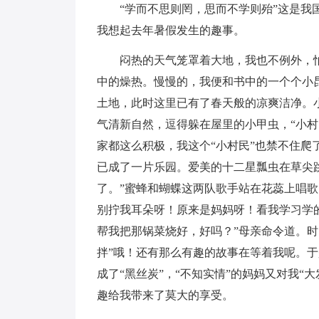
“学而不思则罔，思而不学则殆”这是我国
我想起去年暑假发生的趣事。
闷热的天气笼罩着大地，我也不例外，怕热
中的燥热。慢慢的，我便和书中的一个个小
土地，此时这里已有了春天般的凉爽洁净。
气清新自然，逗得躲在屋里的小甲虫，“小
家都这么积极，我这个“小村民”也禁不住
已成了一片乐园。爱美的十二星瓢虫在草尖
了。”蜜蜂和蝴蝶这两队歌手站在花蕊上唱歌
别拧我耳朵呀！原来是妈妈呀！看我学习学
帮我把那锅菜烧好，好吗？”母亲命令道。时
拌”哦！还有那么有趣的故事在等着我呢。
成了“黑丝炭”，“不知实情”的妈妈又对我“
趣给我带来了莫大的享受。