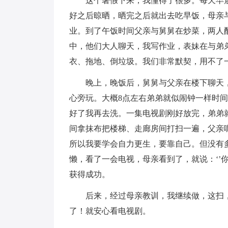
这个暑假下来，我懂得了很多。每天早晨7
好之后晾晒，晒完之后就出去吃早饭，母亲
业。到了午饭时间父亲与舅舅在炒菜，两人
中，他们大人聊天，我写作业，表妹在与弟
衣、拖地、倒垃圾。我们非常默契，用不了一
晚上，晚饭后，舅舅与父亲在楼下聊天，
心旁玩。大概8点左右弟弟就似闹钟一样时
好了我再去洗。一集电视剧刚好放完，弟弟
间拿抹布把楼梯、走廊房间打扫一遍，父亲
所以我要学会自力更生，要靠自己。但没有
懒，看了一会电视，母亲看到了，就说：‘’
获得成功。
后来，经过母亲教训，我继续做，这扫，
了！就安心看电视剧。