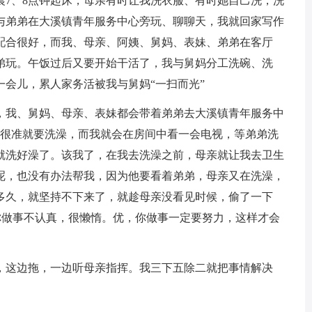
、8点钟起床，母亲有时让我洗衣服、有时她自己洗，洗
与弟弟在大溪镇青年服务中心旁玩、聊聊天，我就回家写作
配合很好，而我、母亲、阿姨、舅妈、表妹、弟弟在客厅
弟玩。午饭过后又要开始干活了，我与舅妈分工洗碗、洗
会儿，累人家务活被我与舅妈“一扫而光”
我、舅妈、母亲、表妹都会带着弟弟去大溪镇青年服务中
间很准就要洗澡，而我就会在房间中看一会电视，等弟弟洗
就洗好澡了。该我了，在我去洗澡之前，母亲就让我去卫生
呢，也没有办法帮我，因为他要看着弟弟，母亲又在洗澡，
多久，就坚持不下来了，就趁母亲没看见时候，偷了一下
你做事不认真，很懒惰。优，你做事一定要努力，这样才会
这边拖，一边听母亲指挥。我三下五除二就把事情解决