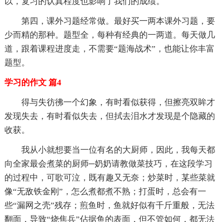
以，复习的认真程度也影响了我们的成绩。
第四，课外习题经常做。最好买一两本课外习题，要
少而精的那种。题型全，每种有经典的一两道。每天做几
道，跟着课程进度走，不需要“题海战术”，也能让你丰富
题型。
学习的作文 篇4
得与失彷彿一个幻象，有时看似获得，但擦亮双眸才
发现失去，有时看似失去，但拭去泪水才发现是个隐藏的
收获。
我从小就想要当一位有名的大厨师，因此，我每天都
向全家最会煮菜的厨师─奶奶请教做菜技巧，在这段学习
的过程中，可歌可泣，既有趣又无奈；炒菜时，某些菜就
像“无敌铁金刚”，怎么煮都煮不熟；打蛋时，总会有一
些“漏网之壳”残存；煎鱼时，鱼就好似有千斤重般，无法
翻面，导致“烧焦兵”佔据鱼的表面，但不管如何，都无法