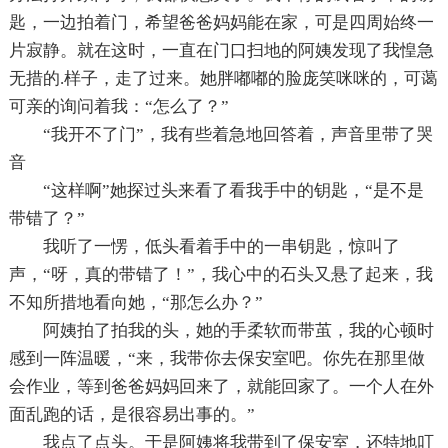
匙，一边拍着门，希望爸爸妈妈能在家，可是四周始终一
片寂静。就在这时，一直在门口扫地的阿姨发现了我惶急
无措的.样子，走了过来。她胖嘟嘟的脸庞笑咪咪的，可蔼
可亲的询问着我：“怎么了？”
“我开不了门”，我有些着急地回答着，声音里带了哭
音
“这样啊”她探过头来看了看我手中的钥匙，“是不是
带错了？”
我听了一愣，低头看着手中的一串钥匙，惊叫了
声，“呀，真的带错了！”，我心中的石头又悬了起来，我
不知所措地看向她，“那怎么办？”
阿姨拍了拍我的头，她的手柔软而带茧，我的心顿时
感到一阵温暖，“来，我带你去保安室吧。你先在那里做
会作业，等到爸爸妈妈回来了，就能回家了。一个人在外
面乱跑的话，是很容易出事的。”
我点了点头。于是阿姨将我带到了保安室，还特地叮