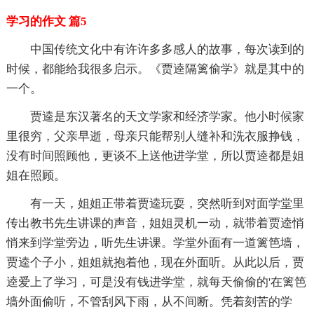
学习的作文 篇5
中国传统文化中有许许多多感人的故事，每次读到的
时候，都能给我很多启示。《贾逵隔篱偷学》就是其中的
一个。
贾逵是东汉著名的天文学家和经济学家。他小时候家
里很穷，父亲早逝，母亲只能帮别人缝补和洗衣服挣钱，
没有时间照顾他，更谈不上送他进学堂，所以贾逵都是姐
姐在照顾。
有一天，姐姐正带着贾逵玩耍，突然听到对面学堂里
传出教书先生讲课的声音，姐姐灵机一动，就带着贾逵悄
悄来到学堂旁边，听先生讲课。学堂外面有一道篱笆墙，
贾逵个子小，姐姐就抱着他，现在外面听。从此以后，贾
逵爱上了学习，可是没有钱进学堂，就每天偷偷的'在篱笆
墙外面偷听，不管刮风下雨，从不间断。凭着刻苦的学