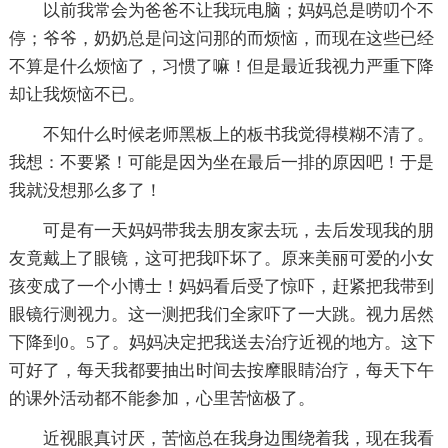
以前我常会为爸爸不让我玩电脑；妈妈总是唠叨个不
停；爷爷，奶奶总是问这问那的而烦恼，而现在这些已经
不算是什么烦恼了，习惯了嘛！但是最近我视力严重下降
却让我烦恼不已。
不知什么时候老师黑板上的板书我觉得模糊不清了。
我想：不要紧！可能是因为坐在最后一排的原因吧！于是
我就没想那么多了！
可是有一天妈妈带我去朋友家去玩，去后发现我的朋
友竟戴上了眼镜，这可把我吓坏了。原来美丽可爱的小女
孩变成了一个小博士！妈妈看后受了惊吓，赶紧把我带到
眼镜行测视力。这一测把我们全家吓了一大跳。视力居然
下降到0。5了。妈妈决定把我送去治疗近视的地方。这下
可好了，每天我都要抽出时间去按摩眼睛治疗，每天下午
的课外活动都不能参加，心里苦恼极了。
近视眼真讨厌，苦恼总在我身边围绕着我，现在我看