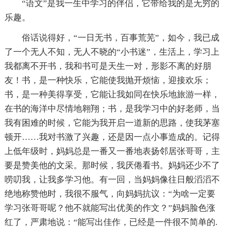
“语文”是我一生中学习的伴侣，它带给我的是无穷的
乐趣。
俗话说得好，“一日无书，百事荒芜”，如今，我已成
了一个无人不知，无人不晓的“小书迷”，生活上，学习上
我都离不开书，我和书可是天生一对，形影不离的好朋
友！书，是一种快乐，它能使我抛开烦恼，迎接欢乐；
书，是一种美得享受，它能让我如同在快乐地旅游一样，
在书的海洋中尽情地翱翔；书，是我学习中的好老师，当
我有困难的时候，它能为我开启一道新的思路，使我茅塞
顿开……我对书激了兴趣，还是因一点小事造成的。记得
上低年级时，妈妈总是一番又一番地表扬邻居张哥哥，主
要是赞美他的文采。那时候，我厌倦看书。妈妈还少不了
唠叨我，让我多学习他。有一回，当妈妈像往日般滔滔不
绝地称赞他时，我很不服气，向妈妈抗议：“为啥一定要
学习张哥哥呢？他不就能写出优美的作文？”妈妈脸色涨
红了，严肃地说：“能写出佳作，已经是一件很不简单的.