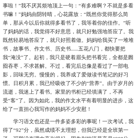
事啦！”我不厌其烦地顶上一句：“有多难啊？不就是多看
书嘛！”妈妈由阴转晴，心花露放：“既然你觉得那么简
单，那从今以后你就得多看书了，我等着你的佳作。”听
了妈妈的话，我觉得不好意思，就只好勉强地答应了。我
既然轻易地答应了，就只好照着做。妈妈给我买了一堆堆
书，故事书、作文书、历史书......五花八门，都快要把
我“淹没”了。起初，我只是硬着眉头把书看完，全都是囫
囵吞枣，不求甚解。不过，看完后总像是看过了一部电
影，回味无穷。慢慢的，我养成了爱做读书笔记的好习
惯。日积月累，我已经吸收了不少的“营养”。由于岁月的
流逝，我迷上了看书。家里的书柜已经填满了，不再
受“客”了。因为如此，我的作文水平有着明显的进步，这
给了一直担心我写作的妈妈不少安慰！
学习语文也还是一件多姿多彩的事呢！一次考试，我
得了“92”分，虽然成绩不太理想，但我已经是全班第一