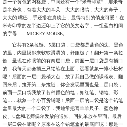
是一个黄色的网格袋，中间还有一个“米奇印章”，那米奇
是半身像，有着大大的耳朵，大大的眼睛，大大的鼻子，
大大的.嘴巴，手还搭在肩膀上，显得特别的俏皮可爱！在
米奇印章的左半边还印上了它的英文名字，一组蓝白相间
的字母——MICKEY MOUSE。
它共有2条拉链、5层口袋，口袋都是蓝色的边、黑色
的里，内里摸起来软软滑滑的，舒服极了！翻开第一条拉
链，呈现在你眼前的有两层口袋，前面一层口袋是有插口
的，我每天都会插三只铅笔在上面，远看就象一排小松树
呢！后面的一层口袋稍大点，放了我自己做的课程表。翻
回来后，拉开第二条拉链，你会发现里面也是二层口袋，
前面一层口袋我放了各种颜色的笔，如红笔、钢笔、彩
笔……就象一个小百货铺呢！后面一层的口袋是这个铅笔
盒里最大的一个口袋了，我通常把喜羊羊尺子、蓝色橡
皮、U盘和老师偶尔发放的通知、回执单放在里面。最后
一层口袋在哪呢？原来在这个铅笔盒的最底面呢！那是一