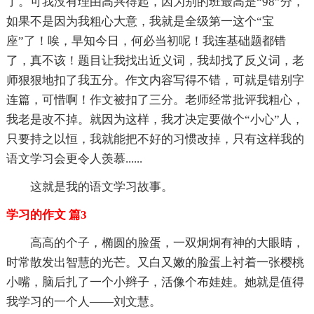
了。可我没有理由高兴得起，因为别的班最高是“98”分，
如果不是因为我粗心大意，我就是全级第一这个“宝
座”了！唉，早知今日，何必当初呢！我连基础题都错
了，真不该！题目让我找出近义词，我却找了反义词，老
师狠狠地扣了我五分。作文内容写得不错，可就是错别字
连篇，可惜啊！作文被扣了三分。老师经常批评我粗心，
我老是改不掉。就因为这样，我才决定要做个“小心”人，
只要持之以恒，我就能把不好的习惯改掉，只有这样我的
语文学习会更令人羡慕......
这就是我的语文学习故事。
学习的作文 篇3
高高的个子，椭圆的脸蛋，一双炯炯有神的大眼睛，
时常散发出智慧的光芒。又白又嫩的脸蛋上衬着一张樱桃
小嘴，脑后扎了一个小辫子，活像个布娃娃。她就是值得
我学习的一个人——刘文慧。