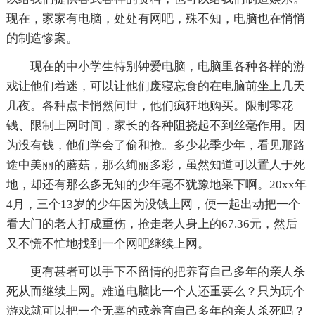
现在，家家有电脑，处处有网吧，殊不知，电脑也在悄悄
的制造惨案。
现在的中小学生特别钟爱电脑，电脑里各种各样的游
戏让他们着迷，可以让他们废寝忘食的在电脑前坐上几天
几夜。各种点卡悄然问世，他们疯狂地购买。限制零花
钱、限制上网时间，家长的各种阻挠起不到丝毫作用。因
为没有钱，他们学会了偷和抢。多少花季少年，看见那路
途中美丽的蘑菇，那么绚丽多彩，虽然知道可以置人于死
地，却还有那么多无知的少年毫不犹豫地采下啊。20xx年
4月，三个13岁的少年因为没钱上网，便一起出动把一个
看大门的老人打成重伤，抢走老人身上的67.36元，然后
又不慌不忙地找到一个网吧继续上网。
更有甚者可以手下不留情的把养育自己多年的亲人杀
死从而继续上网。难道电脑比一个人还重要么？只为玩个
游戏就可以把一个无辜的或养育自己多年的亲人杀死吗？