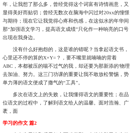
年，让我想了那么多，曾经觉得这个词富有诗情画意，又
显得美好而贴切；曾经无数次在脑海中闪过对20xx的憧憬
与期待；现在它让我觉得心疼和伤感，在这似水的年华间
那“加强语文学习，提高语文成绩”只化作一种响亮的口号
出现在我身边。
没有什么好抱怨的，这是谁的错呢？当拿起语文书，
心里还不停的算的X+Y=？，要不嘴里就喃喃的背着
ABC，本都被压的喘不过气的我，却还要为那新添的'物理
去加油、努力。这三门功课的重要让我不敢放松警惕，势
单力薄的语文便成了撒气的“工具”。
多次在语文上的失败，让我懂得语文的重要性；在品
位语文的过程中，了解到语文给人的温馨。面对浩瀚、广
袤，面
学习的作文 篇2