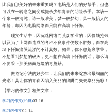
比我们那美好的未来重要吗？电脑是人们的好帮手，但也
可以在一转念之间变成扼杀少年青春的阴险杀手。本该一
个泉一般清纯，诗一般唯美，梦一般梦幻，风一般怡人的
年龄，却因为电脑网络而只能在高墙下忏悔。
现实生活中，因沉迷网络而荒废学业的，因偷钱抢钱
以及为了上网而造成的各种不良事件仍数不胜数，而在高
墙下忏悔痛哭流涕的不计其数。如果，你不想荒废学业，
不想看到梦想的破灭，更不想在高墙下忏悔的话，那么请
不要采下那美丽而危险的毒蘑菇。
做遵纪守法的好少年，让我们的未来绽放出最绚丽的
光彩！莫让你的青春因陷入美丽的陷阱而失去华丽光彩！
【学习的作文】相关文章：
03-16
学习的作文(经典)
02-14
学习的作文