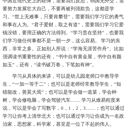
中国近现代史上的耻傉，需要我们反思，弱国无外交，需
要努力发展壮大自己，不要再被列强欺负，这都是学
习。“世上无难事，只要肯攀登”，需要我们学习它的勇气
和事在人为。“君子爱财，取之有道”，需要我们学习它爱
钱没错，要用正确的方法得到。“学习贵在坚持”，也要我
们学习做任何事都不是一朝一夕，这么容易。 学习的东
西，非常之多。正如别人所说：“学海无涯苦作舟”。比如
强调读书重要性的还有，“书中自有黄金屋，书中自有颜
如玉”，还有，“读书破万卷，下笔如有神”。
学习从具体的来讲，可以是幼儿园老师口中教导学
生，“一加一等于二”；也可以是老师经常教导学生，“知
错能改，善莫大焉”；也可以是学会做一道菜，学会种
树，学会修电脑，学会驾驶汽车…… 学习从难易程度来
说，可以是学会了写数字，0，1，2，3……；也可以通过
学习让你考上清华北大；也可以通过学习让你成为一名政
治家，思想家，科学家，甚至是一位了不起的伟人。