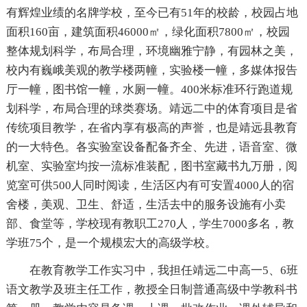
有辉煌业绩的名牌学校，至今已有51年的校龄，校园占地
面积160亩，建筑面积46000㎡，绿化面积7800㎡，校园
整体规划科学，布局合理，环境幽雅宁静，有园林之美，
校内有巍峨美观的教学楼两幢，实验楼一幢，多媒体报告
厅一幢，图书馆一幢，水厕一幢。400米标准环行跑道规
划科学，布局合理的球类赛场。靖远二中的体育项目是省
传统项目教学，在省内享有极高的声誉，也是靖远县教育
的一大特色。各实验室设备配备齐全、先进，语音室、微
机室、实验室均按一流标准装配，图书室藏书九万册，阅
览室可供500人同时阅读，生活区内有可安置4000人的宿
舍楼，美观、卫生、舒适，生活去中的服务设施有小卖
部、食堂等，学校现有教职工270人，学生7000多名，教
学班75个，是一个规模宏大的高级学校。
在教育教学工作实习中，我担任靖远二中高一5、6班
语文教学及班主任工作，教授全日制普通高级中学教科书