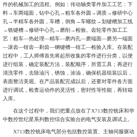
件的机械加工的流程。例如：传动轴类零件加工工艺：下
料→车两端面，钻中心孔→粗车各外圆→调质→修研中心
孔→半精车各外圆，车槽，倒角→车螺纹→划键槽加工线
→铣键槽→修研中心孔→磨削→检验。齿轮零件加工工
艺：粗车—热处理—精车—磨内孔—磨端面—磨另一端面
—滚齿—钳齿—剃齿—铡键槽—钳工—检验入库。在装配
过程中，工人师傅首先将起所收集的零件进行分类，以便
进行组装，确定装配方法，装配顺序，所需工具；再进行
清洗零件，去除油污，锈蚀，涂油，确保机器组装以后，
表面整洁美观。在产品装配完成以后，还要对零件各方面
进行调试，检查运动件的灵活性，密封性等性能，再转箱
入库。
在这个过程中，我们把重点放在了X713数控铣床和华
中数控世纪星系列数控综合实验台的电气安装及调试上。
X713数控铣床电气部分包括数控装置、主轴伺服驱动