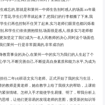
难忘的,那就是和莱州一中师生告别时感人的场面.xx年最
了雪花,学生们早早就起来了,把我们的行李都搬了下来,我
,学生们再也控制不住哭了起来,实习老师们眼里也都闪烁着
别,和学生们依依拥抱惜别,场面很是感人,很多实习老师都
刻也更加坚定了我们成为一名人民教师的决心,同时这个场面也
我们莱州一行是非常圆满的,非常成功的
教育事业的决心,在莱州一中的实习为我们的人生起了个
心学习,不断完善自己,不断提高自身素质和能力水平,为成为
任二年(4)班语文实习老师。正式开始了我的实习生活，
替的教师是黄老师，她在教学上给了我很大的帮助，上课前
的紧张情绪。怎样入手才能使学生易懂、明了，帮我分析上
的思维，让他们更容易的发现老师的意图，接受新的知识等