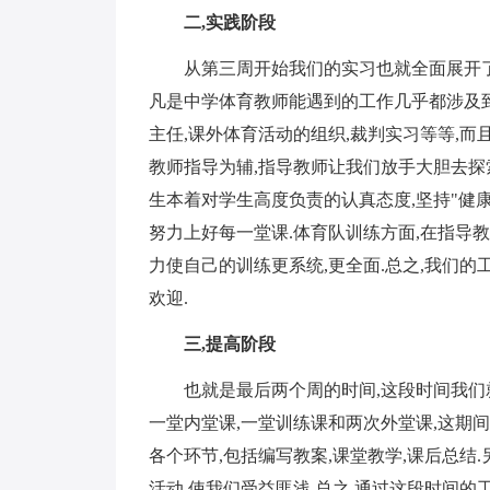
二,实践阶段
从第三周开始我们的实习也就全面展开了,
凡是中学体育教师能遇到的工作几乎都涉及到
主任,课外体育活动的组织,裁判实习等等,
教师指导为辅,指导教师让我们放手大胆去探
生本着对学生高度负责的认真态度,坚持"健康
努力上好每一堂课.体育队训练方面,在指导
力使自己的训练更系统,更全面.总之,我们的
欢迎.
三,提高阶段
也就是最后两个周的时间,这段时间我们就进
一堂内堂课,一堂训练课和两次外堂课,这期
各个环节,包括编写教案,课堂教学,课后总
活动,使我们受益匪浅.总之,通过这段时间的