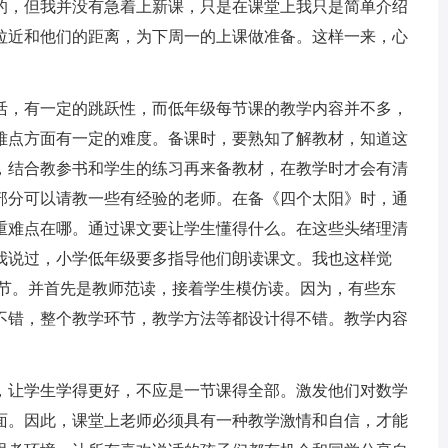
课的，但我并没有急着上新课，只是在课堂上我只是简单介绍
拉近和他们的距离，为下周一的上课做准备。这样一来，心
，有一定的跳跃性，而低年级每节课的教学内容并不多，
难点方面有一定的难度。备课时，要熟知了解教材，知道这
，结合教参书和学生的练习再来备教材，在教学时才会有清
部分可以请教一些有经验的老师。在备《四个太阳》时，通
重难点在哪。通过课文要让学生懂得什么。在这些头绪理清
我说过，小学低年级要多指导他们朗读课文。我也这样觉
环节。并首先是教师范读，接着学生模仿读。因为，有些东
不错，整个教学环节，教学方法等都设计得不错。教学内容
让学生学得更好，不应是一节课得全部。激发他们对数学
面。因此，课堂上老师必须具有一种教学激情和自信，才能