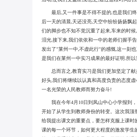
最后,又一件事是不得不提的,也是我们终生
后一天的清晨,天还没亮,天空中纷纷扬扬飘起
们的脚步也不知不觉沉重了起来,车来的时候
泪光,接下来,我们依依和一中的老师们握手告
发出了"莱州一中,不虚此行"的感慨,这一
是我们在莱州一中实习成果的最好证明.所以
总而言之,教育实习是我们更加坚定了献身
好头,我们将继续以认真和高度负责的态度虚
一名光荣的人民教师而努力奋斗!
我在今年4月10日到凤山中心小学报到，担
开始了从学生到教师身份的转变。这次我顶
给我提出课文的重要点，要怎样克服上课时
课的每一个环节，如何更大程度的激发学生