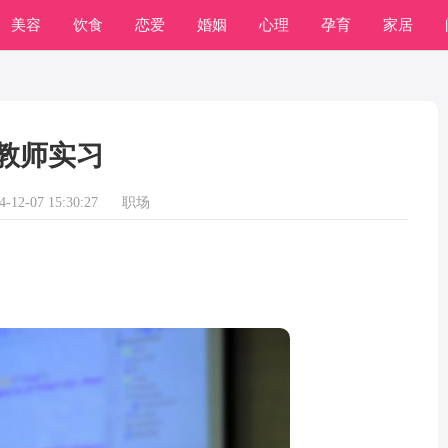
美容
饮食
恋爱
婚姻
心理
孕育
家居
常识
学习
教师实习
12-07 15:30:27
职场