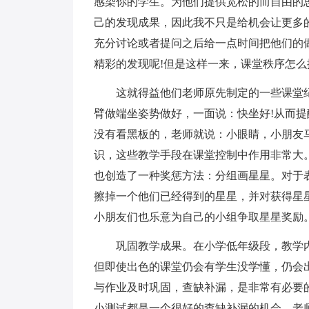
感染你的学生。为他们提供宽松的而自由的
己的发现成果，因此我不只是给机会让更多
充分讨论或者提问之后给一点时间把他们的
精彩的发现呢!但是这样一来，课堂秩序怎么
这就得益他们老师原先制定的一些课堂纪
臂做端坐姿势做好，一面说：快坐好!从而
没有看黑板的，老师就说：小眼睛，小朋友
识，这些教学手段在课堂控制中作用非常大
也创造了一种奖惩方法：分组画星星。对于
擦掉一个他们已经得到的星星，并对获得星
小朋友们也乐意为自己的小组争取星星奖励
巩固教学成果。在小学低年级段，教学内
但即使出色的课堂仍会有学生没学懂，仍会
与作业及时巩固，查缺补漏，是非常有必要
小测试都是一个很好的查缺补漏的机会。老