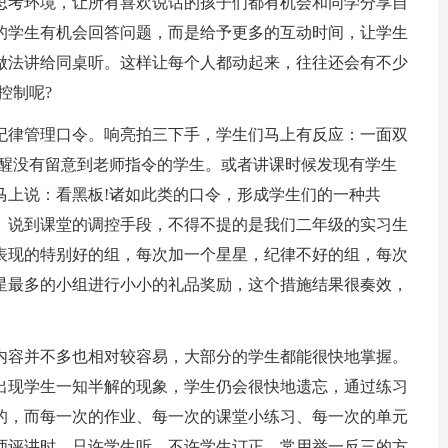
思考环境，让所有喜欢说话的孩子们都有机会和同学分享自
的学生有机会回答问题，而是给予更多的互动时间，让学生
做法讲给同桌听。这样让每个人都动起来，往往还会有不少
控制呢?
律管理口令。响亮拍三下手，学生们马上有反应：一面双
提醒没有留意到老师指令的学生。或者讲课时候发现有学生
马上说：看黑板!诸如此类的口令，形成学生们的一种共
。说到课堂的调控手段，不得不提的是我们二年级的实习生
表现的特别好的组，每次加一个星星，纪律不好的组，每次
星最多的小组进行小小的礼品奖励，这个措施结果很奏效，
。
容并不多也相对较容易，大部分的学生都能很快地掌握。
出现学生一知半解的现象，学生仍会很快地遗忘，通过练习
的，而每一次的作业、每一次的课堂小练习、每一次的单元
师评讲时，只许学生听，不许学生订正，常用举一反三的方