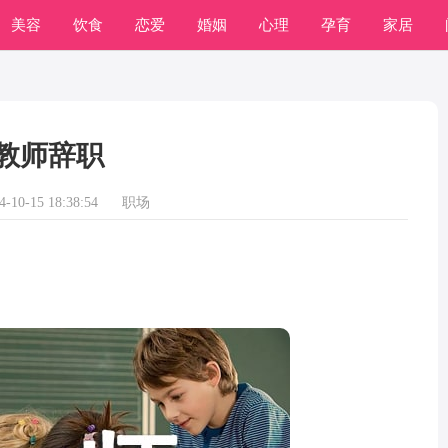
美容
饮食
恋爱
婚姻
心理
孕育
家居
常识
学习
教师辞职
10-15 18:38:54
职场