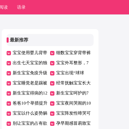
阅读
语录
最新推荐
宝宝使用婴儿背带
细数宝宝穿背带裤
会影响腿型？
出生七天宝宝的独
的七大好处
宝宝外耳整形，7
特个性
新生宝宝免疫升级
岁左右为宜
宝宝出现“球球
方案
宝宝睡觉老是踢被
便”是便秘吗？
经常抚触宝宝长大
子的原因
新生宝宝得病的12
更自信
新生宝宝呵护的7
个征兆
爸爸10个举措提升
大要素
宝宝夜间哭闹的10
宝宝智力
宝宝以什么姿势躺
个理由
宝宝阵发性啼哭可
着最好
别让宝宝的占有欲
能是肠痉挛
孕早期感冒易致宝