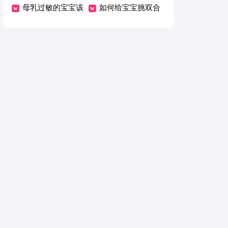
变为破坏欲
母乳过敏的宝宝该
宝唇腭裂
如何给宝宝挑双合
咋办？
脚袜子