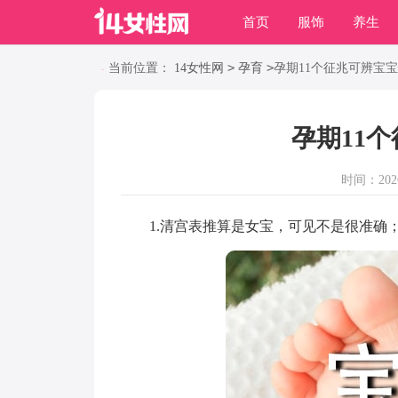
首页
服饰
养生
职场
动物
养殖
>
>
当前位置：
14女性网
孕育
孕期11个征兆可辨宝
孕期11
时间：2026-
1.清宫表推算是女宝，可见不是很准确