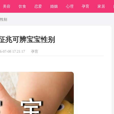
美容
饮食
恋爱
婚姻
心理
孕育
家居
常识
学习
宝性别
个征兆可辨宝宝性别
07-08 17:21:17
孕育
；