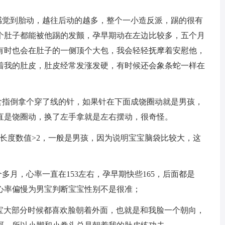
感觉到胎动，越往后动的越多，整个一小造反派，踢的很有
个肚子都能被他踢的发颤，孕早期动在左边比较多，五个月
有时也会在肚子的一侧顶个大包，我会轻轻抚摩着安慰他，
着我的肚皮，肚皮经常发涨发硬，有时候还会象条蛇一样在
指倒拿个穿了线的针，如果针在下面成饶圈动就是男孩，
直是饶圈动，换了左手拿就是左右摆动，很奇怪。
长度数值>2，一般是男孩，因为说明宝宝脑袋比较大，这
月，心率一直在153左右，孕早期快些165，后面都是
，心率偏慢为男宝判断宝宝性别不是很准；
宝大部分时候都喜欢脸朝着外面，也就是和我脸一个朝向，