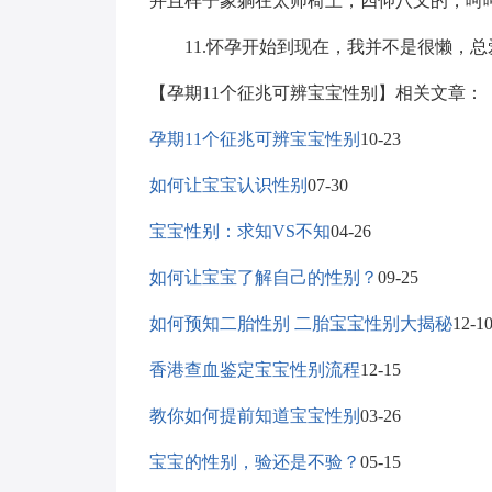
并且样子象躺在太师椅上，四仰八叉的，呵
11.怀孕开始到现在，我并不是很懒，总
【孕期11个征兆可辨宝宝性别】相关文章：
孕期11个征兆可辨宝宝性别
10-23
如何让宝宝认识性别
07-30
宝宝性别：求知VS不知
04-26
如何让宝宝了解自己的性别？
09-25
如何预知二胎性别 二胎宝宝性别大揭秘
12-1
香港查血鉴定宝宝性别流程
12-15
教你如何提前知道宝宝性别
03-26
宝宝的性别，验还是不验？
05-15