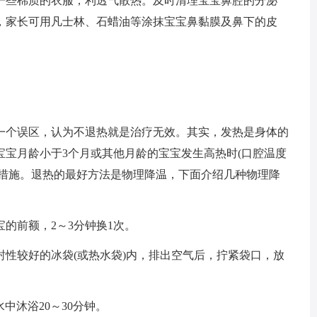
一些棉质的衣服，利透气散热。及时清理宝宝鼻腔的分泌
，家长可用凡士林、石蜡油等涂抹宝宝鼻黏膜及鼻下的皮
个误区，认为不退热就是治疗无效。其实，发热是身体的
宝月龄小于3个月或其他月龄的宝宝发生高热时(口腔温度
热措施。退热的最好方法是物理降温，下面介绍几种物理降
前额，2～3分钟换1次。
较好的冰袋(或热水袋)内，排出空气后，拧紧袋口，放
沐浴20～30分钟。