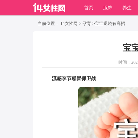
首页
服饰
养生
职场
动物
养殖
>
>
当前位置：
14女性网
孕育
宝宝退烧有高招
宝
时间：2026-
流感季节感冒保卫战