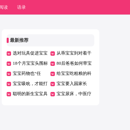
阅读
语录
最新推荐
选对玩具促进宝宝
从乖宝宝到对着干
发育
18个月宝宝头围标
80后爸爸如何带宝
准值
宝宝药物也“任
宝玩？
给宝宝吃粗粮的科
性”，储存药物须
宝宝吸吮，才能打
学方法
宝宝要入园家长
谨慎
开母乳“水龙头”
聪明的新生宝宝具
有“五忌”
宝宝尿床，中医疗
有这些特征
法来帮您