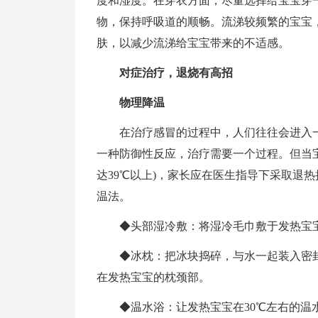
度和湿度。在穿衣方面，尽量选择给宝宝穿
物，保持呼吸道的顺畅。流涕较频繁的宝宝
肤，以减少流涕给宝宝带来的不适感。
对症治疗，退烧有高招
物理降温
在治疗感冒的过程中，人们往往会进入一
一种防御性反应，治疗需要一个过程。但当宝
达39℃以上)，家长应在医生指导下采取退
温法。
◆头部湿冷敷：将湿冷毛巾敷于发热宝宝的
◆冰枕：把冰块捣碎，与水一起装入密封性
在发热宝宝的枕颈部。
◆温水浴：让发热宝宝在30℃左右的温水中