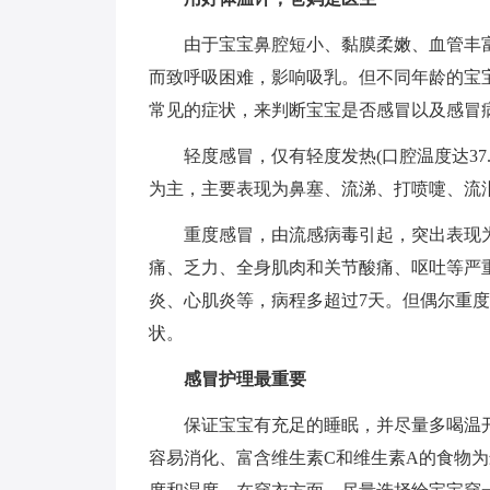
由于宝宝鼻腔短小、黏膜柔嫩、血管丰富
而致呼吸困难，影响吸乳。但不同年龄的宝
常见的症状，来判断宝宝是否感冒以及感冒
轻度感冒，仅有轻度发热(口腔温度达37.5℃
为主，主要表现为鼻塞、流涕、打喷嚏、流
重度感冒，由流感病毒引起，突出表现为起病
痛、乏力、全身肌肉和关节酸痛、呕吐等严
炎、心肌炎等，病程多超过7天。但偶尔重
状。
感冒护理最重要
保证宝宝有充足的睡眠，并尽量多喝温开
容易消化、富含维生素C和维生素A的食物