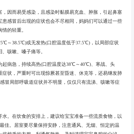
，因而易受感染，且感染时黏膜易充血、肿胀，引起鼻塞
宝患感冒后出现的症状也会不尽相同，妈妈们可以通过一些
病情的轻重。
～38.5℃)或无发热(口腔温度低于37.5℃)，以局部症状
泪、咳嗽、嗓子痛等。
急，持续高热(口腔温度达38℃～40℃)、寒战、头
重症状，严重时可出现惊厥甚至昏迷、休克等，还易继发肺
度感冒局部呼吸道症状并不明显，仅仅只有流涕、咳嗽等症
水。在饮食的安排上，建议给宝宝准备一些流质食物，以
为最佳。居室要尽量保持安静，注意通风、无烟、恒定的温