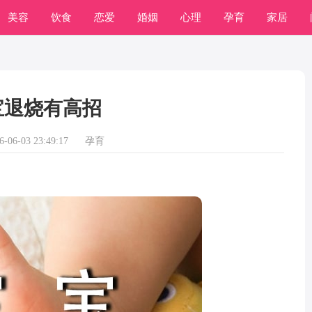
美容
饮食
恋爱
婚姻
心理
孕育
家居
常识
学习
宝退烧有高招
06-03 23:49:17
孕育