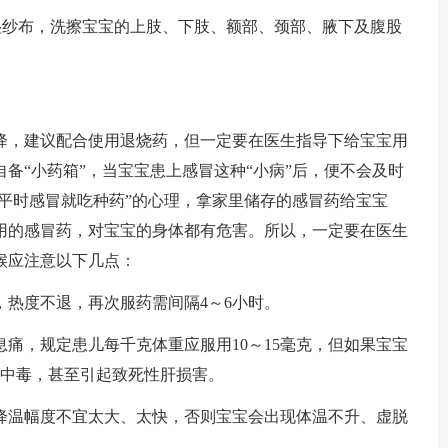
湿纱布，洗擦宝宝的上肢、下肢、额部、颈部、腋下及腹股
，建议配合使用退烧药，但一定要在医生指导下给宝宝用
备“小药箱”，当宝宝患上感冒这种“小病”后，便不会及时
我平时感冒就吃种药”的心理，拿家里储存的感冒药给宝宝
用的感冒药，对宝宝的身体都有危害。所以，一定要在医生
候应注意以下几点：
热度不退，再次服药需间隔4～6小时。
，规定患儿每千克体重应服用10～15毫克，但如果宝宝
性中毒，甚至引起致死性肝损害。
温幅度不宜太大、太快，否则宝宝会出现体温不升、虚脱