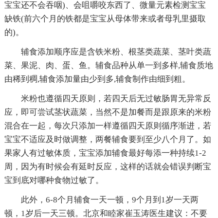
宝宝还不会吞咽)、会咀嚼咬东西了、微量元素检测宝宝
缺铁(前六个月的铁都是宝宝从母体带来或者母乳里摄取
的)。
辅食添加顺序应是含铁米粉、根茎类蔬菜、茎叶类蔬
菜、果泥、肉、蛋、鱼。辅食品种从单一到多样,辅食质地
由稀到稠,辅食添加量由少到多,辅食制作由细到粗。
米粉也遵循四天原则，若四天后无过敏肠胃无异常反
应，即可尝试茎状蔬菜，当然不是加餐而是跟原来的米粉
混合在一起，每次只添加一样遵循四天原则循序渐进，若
宝宝不适应及时做调整，两餐辅食要到至少八个月了。如
果家人有过敏体质，宝宝添加辅食最好每添一种持续1-2
周，因为有时候会有延时反应，这样的话就会错误判断宝
宝到底对哪种食物过敏了。
此外，6-8个月辅食一天一顿，9个月到1岁一天两
顿，1岁后一天三顿。北京和睦家崔玉涛医生建议：不要