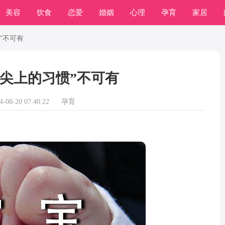
美容
饮食
恋爱
婚姻
心理
孕育
家居
常识
学习
”不可有
舌尖上的习惯”不可有
08-20 07:40:22
孕育