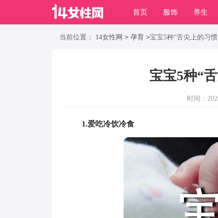
首页
服饰
养生
职场
动物
养殖
>
>
当前位置：
14女性网
孕育
宝宝5种“舌尖上的习惯
宝宝5种“
时间：2024-
1.爱吃冷饮冷食