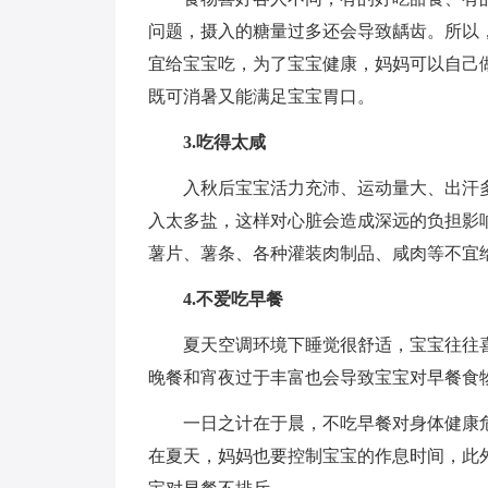
问题，摄入的糖量过多还会导致龋齿。所以
宜给宝宝吃，为了宝宝健康，妈妈可以自己
既可消暑又能满足宝宝胃口。
3.吃得太咸
入秋后宝宝活力充沛、运动量大、出汗多
入太多盐，这样对心脏会造成深远的负担影
薯片、薯条、各种灌装肉制品、咸肉等不宜
4.不爱吃早餐
夏天空调环境下睡觉很舒适，宝宝往往喜
晚餐和宵夜过于丰富也会导致宝宝对早餐食
一日之计在于晨，不吃早餐对身体健康危
在夏天，妈妈也要控制宝宝的作息时间，此