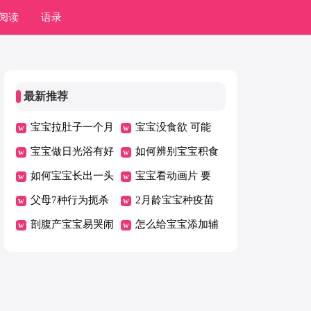
阅读
语录
最新推荐
宝宝拉肚子一个月
宝宝没食欲 可能
了怎么回事
宝宝做日光浴有好
是这些情况造成的
如何辨别宝宝积食
处 怎样给宝宝做
如何宝宝长出一头
宝宝积食又该怎么
宝宝看动画片 要
日光浴
好发 护理做好六
父母7种行为扼杀
办
根据年龄而决定
2月龄宝宝种疫苗
点
宝宝想象力
剖腹产宝宝易哭闹
要“早”更要“少”
怎么给宝宝添加辅
究竟是为何
食