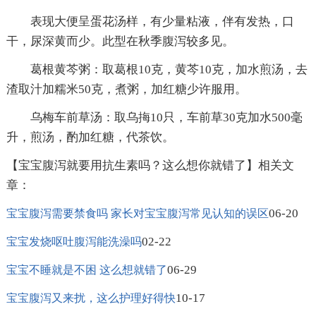
表现大便呈蛋花汤样，有少量粘液，伴有发热，口
干，尿深黄而少。此型在秋季腹泻较多见。
葛根黄芩粥：取葛根10克，黄芩10克，加水煎汤，去
渣取汁加糯米50克，煮粥，加红糖少许服用。
乌梅车前草汤：取乌挴10只，车前草30克加水500毫
升，煎汤，酌加红糖，代茶饮。
【宝宝腹泻就要用抗生素吗？这么想你就错了】相关文
章：
06-20
宝宝腹泻需要禁食吗 家长对宝宝腹泻常见认知的误区
02-22
宝宝发烧呕吐腹泻能洗澡吗
06-29
宝宝不睡就是不困 这么想就错了
10-17
宝宝腹泻又来扰，这么护理好得快