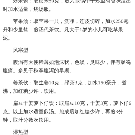
炒米粥：取粳米50克，放入铁锅中干炒至有香味溢出
时加水适量，烧汤服。
苹果汤：取苹果一只，洗净，连皮切碎，加水250毫
升和少量盐，煎汤代茶饮。凡大于1岁的小儿可吃苹果
泥。
风寒型
腹泻有大便稀薄如泡沫状，色淡，臭味少，伴有肠鸣
腹痛。多见于秋季腹泻的早期。
姜茶饮：取生姜10克，绿茶3克，加水150毫升，煮
沸，加红糖少许，饮用。
扁豆干姜萝卜仔饮：取扁豆10克，干姜3克，萝卜仔6
克。以上加水适量煎汤。煎成后加红糖少许，再煎3分
钟，取汁分数次饮用。
湿热型