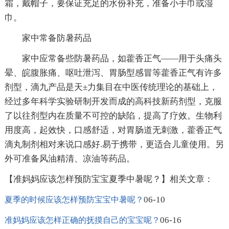
霜，戴帽子，要保证充足的水份补充，准备小手巾或湿
巾。
家中常备防暑药品
家中应常备些防暑药品，如藿香正气——用于头痛头
晕、皖腹胀痛、呕吐泄泻、胃肠型感冒等藿香正气有许多
剂型，滴九产品是天±力集目在中医传统理论的基础上，
经过多年科学实验研制开发而成的高科技新药剂型，克服
了以往剂型内在质量不可控的缺陷，提高了疗效。生物利
用度高，起效快，口感舒适，对胃肠道无刺激，藿香正气
滴丸制剂相对来说口感好.易于携带，更适合儿童使用。另
外可准备风油精清、凉油等药品。
【准妈妈应该怎样预防宝宝夏季中暑呢？】相关文章：
06-10
夏季的时候应该怎样预防宝宝中暑呢？
06-16
准妈妈应该怎样正确的抚摸自己的宝宝呢？