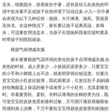
丢失，细胞脱水，容易发生中暑，还有是幼儿在炎热的环
境中饮水量不足或孩子在热环境下活动过多.小儿一旦中暑
会表现为以下几种症状：烦躁、大汗淋漓、抽风、昏迷甚
至休克。在这种情况下，家长要让孩子远离高温，多喝
水，可适量饮用淡盐水，当孩子出现抽风昏迷症状时要及
时带孩子到医院就诊。
根据气候增减衣服
家长要要根据气温环境的变化给孩子合理增减衣服.在
炎热的时候，成人穿多少，小孩就应该穿多少，只要宝宝
的小手和小脚摸上去不凉，就表明穿得比较适度。但要注
意宝宝的小肚皮比较薄，因此易着凉，引发拉肚子.妈妈最
好给胸腹盖上保温的被子或者带上个小肚兜，尤其是睡觉
时。衣着要宽松、柔软、衣料以薄薄的全棉纱类为佳，既
可使宝宝的皮肤免受刺激和过敏，又可因汗液容易被吸收
而感到身上凉爽，千万不要给宝宝用易使皮肤受到刺激的