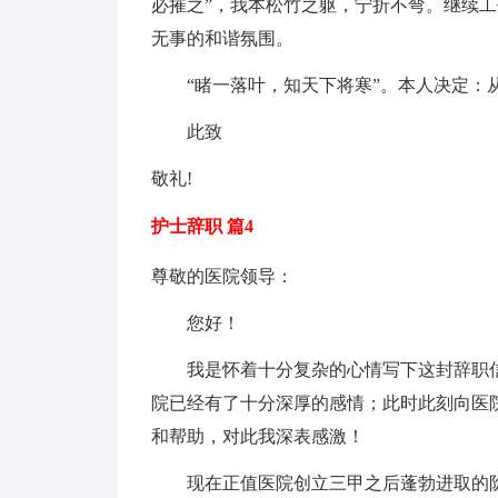
必摧之”，我本松竹之躯，宁折不弯。继续
无事的和谐氛围。
“睹一落叶，知天下将寒”。本人决定：从
此致
敬礼!
护士辞职 篇4
尊敬的医院领导：
您好！
我是怀着十分复杂的心情写下这封辞职信
院已经有了十分深厚的感情；此时此刻向医
和帮助，对此我深表感激！
现在正值医院创立三甲之后蓬勃进取的阶