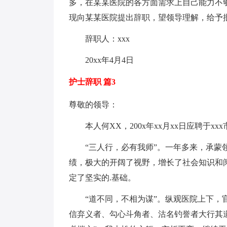
多，在某某医院的各方面需求上自己能力不
现向某某医院提出辞职，望领导理解，给予
辞职人：xxx
20xx年4月4日
护士辞职 篇3
尊敬的领导：
本人何XX，200x年xx月xx日应聘于x
“三人行，必有我师”。一年多来，承蒙领
绩，极大的开阔了视野，增长了社会知识和
定了坚实的.基础。
“道不同，不相为谋”。纵观医院上下，官
信弃义者、勾心斗角者、沽名钓誉者大行其