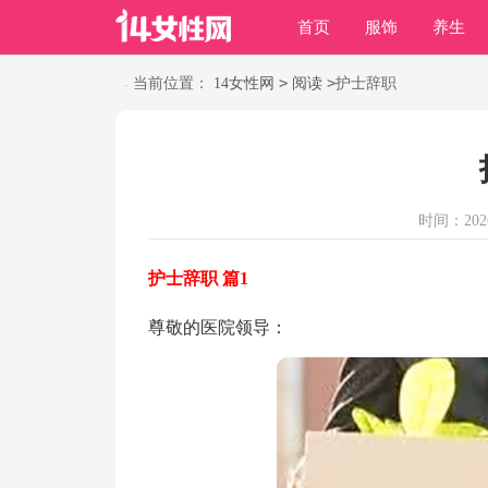
首页
服饰
养生
职场
动物
养殖
>
>
当前位置：
14女性网
阅读
护士辞职
时间：2026-
护士辞职 篇1
尊敬的医院领导：