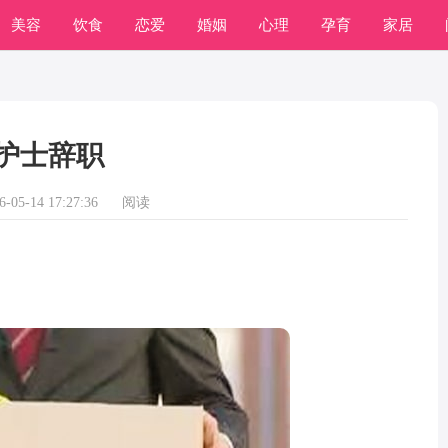
美容
饮食
恋爱
婚姻
心理
孕育
家居
常识
学习
护士辞职
05-14 17:27:36
阅读