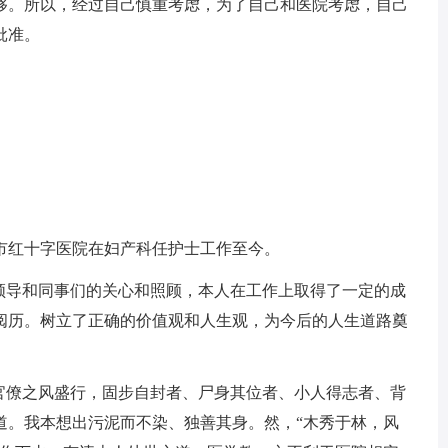
够。所以，经过自己慎重考虑，为了自己和医院考虑，自己
批准。
xx市红十字医院在妇产科任护士工作至今。
导和同事们的关心和照顾，本人在工作上取得了一定的成
阅历。树立了正确的价值观和人生观，为今后的人生道路奠
僚之风盛行，固步自封者、尸身其位者、小人得志者、背
道。我本想出污泥而不染、独善其身。然，“木秀于林，风