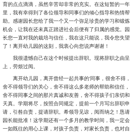
育的点点滴滴，虽然辛苦却非常的充实。在这短暂的一年
里，我有幸得到了各位领导和同事们的倾心指导和热情帮
助。感谢园长您给了我一个又一个弥足珍贵的学习和锻炼
机会，让我在还未真正踏进社会后便有了归属的感觉。园
长您一直对我的栽培与信任，我在这只能说，我令您失望
了！离开幼儿园的这刻，我衷心向您说声谢谢！
我很遗憾自己在这个时候提出辞职。现将辞职之由呈
上，劳烦过阅。
离开幼儿园，离开曾经一起共事的'同事，很舍不得，
舍不得领导们的关心，舍不得这么多老师的帮助和信任，
舍不得同事之间的那片真诚和友善，舍不得孩子们亲切和
天真。学期将尽，按照合同规定，提前一个月写出辞职申
请，引咎自责，提请辞职。希领导见谅，阅而纳之！恳请
园长能批准！这学期还有一个多月的教学时间，我一定会
一如既往的用心上课，对孩子负责，对家长负责，也对自