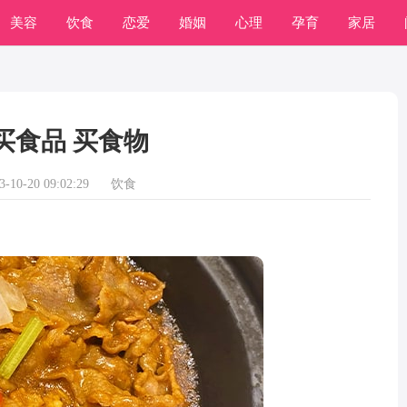
美容
饮食
恋爱
婚姻
心理
孕育
家居
常识
学习
买食品 买食物
10-20 09:02:29
饮食