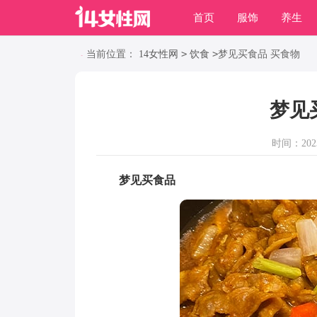
首页
服饰
养生
职场
动物
养殖
>
>
当前位置：
14女性网
饮食
梦见买食品 买食物
梦见
时间：2023-
梦见买食品