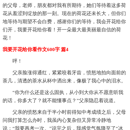
的父母，老师，朋友都对我有所期待，她们等待着这多荷
花从羞涩到绽放的那一刻。现在的荷花还未长大，但你们
地等待与期望不会白费，感谢你们的等待，我会开花给你
们开，我要开花给你看！开一朵最大最美丽最自信的荷
花！
我要开花给你看作文600字 篇4
呯！
父亲脸涨得通红，紧紧咬着牙齿，愤怒地拍向面前的
茶几，清透的茶水从杯中洒出来，像极了我心中的泪水。
“你为什么还是这么固执，从小到大你从不愿意听我
的话，你多大了？就不能懂事点？”父亲隐忍着说道。
父亲的愤怒来自于半小时前得知中考成绩之后，父母
问我打算怎么办时，我虽内心复杂但又异常冷静地
说：“我要再考一次。”说完之后，我感觉气氛降至了“冰