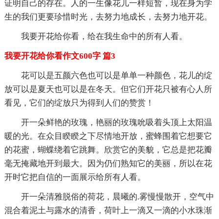
证明自己的存在。人的一生像花儿一样短暂，现在身为学
生的我们更要珍惜时光，去努力地成长，去努力地开花。
我要开花给你看，给在我生命中的所有人看。
我要开花给你看作文600字 篇3
花可以是五颜六色也可以是单单一种颜色，花儿的绽
放可以是夏天也可以是在冬天。但它们开花只被有心人所
看见，它们的绽放只为得到人们的赞赏！
开一朵鲜艳的玫瑰，艳丽的玫瑰吮吸着头顶上太阳温
暖的光。在众目睽睽之下尽情地开放，蜜蜂围着它想要它
的花蜜，蝴蝶绕着它跳舞。欣赏它的美貌，它总是把花瓣
毫无掩藏地开到最大。因为仍们熟知它的美丽，所以在花
开时它把自信的一面展示给所有人看。
开一朵清雅脱俗的荷花，晨曦的.雾慢慢散开，空气中
混合着泥土与露水的清香，荷叶上一滴又一滴的小水珠渐