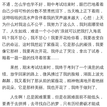
不通，怎么学也学不好，期中考试结束时，眼巴巴地看着
自己少得可怜的分数不禁潸然泪下，当天晚上正下着雨，
这哗啦啦的流水声音伴着我的哭声越来越大，心想：上天
为什么对我这么不公平，我努力了这么久，我到底哪里错
了。人生如戏，难道一个小小的`浪就可以把我打入海底
吗？我不甘心，我不甘心！我要开花给你看，我要改变自
己的命运。这时我想起了紫薇花，它是那么的顽强，我要
像它那样，我要再次开花。我停止了哭泣，拿出了试卷，
顺着一题一题的找寻着答案……
果然，期末考试结束时，我终于考到了一个满意的成
绩。放学回家的路上，微风拂过了我的脸颊，湖面上波光
粼粼，我又看到了那从前的紫薇花，精神饱满地开着艳丽
的花朵。它是那样美丽。我也开花了，我终于做到了。
人生啊！总是困难重重，但是在困难面前不能低头，
要勇于去拼搏，去寻找自己的梦，只有历经磨砺才能成