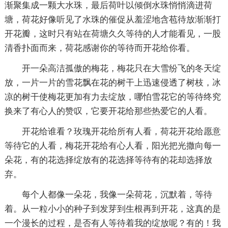
渐聚集成一颗大水珠，最后荷叶以倾倒水珠悄悄滴进荷
塘，荷花好像听见了水珠的催促从羞涩地含苞待放渐渐打
开花瓣，这时只有站在荷塘久久等待的人才能看见，一股
清香扑面而来，荷花感谢你的等待而开花给你看。
开一朵高洁孤傲的梅花，梅花只在大雪纷飞的冬天绽
放，一片一片的雪花飘在花的树干上迅速侵透了树枝，冰
凉的树干使梅花更加有力去绽放，哪怕雪花它的等待终究
换来了有心人的赞叹，它要开花给那些热爱它的人看。
开花给谁看？玫瑰开花给所有人看，荷花开花给愿意
等待它的人看，梅花开花给有心人看，阳光把光撒向每一
朵花，有的花选择绽放有的花选择等待有的花却选择放
弃。
每个人都像一朵花，我像一朵荷花，沉默着，等待
着。从一粒小小的种子到发芽到生根再到开花，这真的是
一个漫长的过程，是否有人等待着我的绽放呢？有的！我