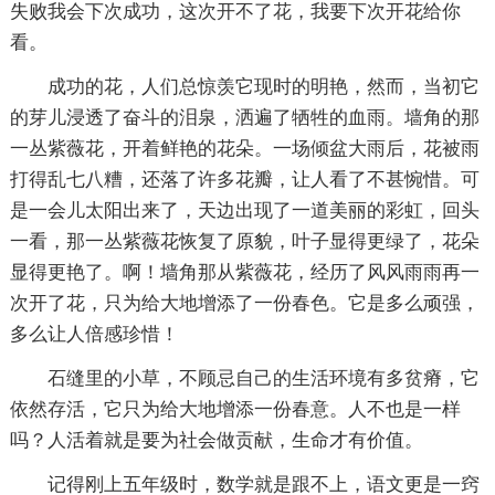
失败我会下次成功，这次开不了花，我要下次开花给你
看。
成功的花，人们总惊羡它现时的明艳，然而，当初它
的芽儿浸透了奋斗的泪泉，洒遍了牺牲的血雨。墙角的那
一丛紫薇花，开着鲜艳的花朵。一场倾盆大雨后，花被雨
打得乱七八糟，还落了许多花瓣，让人看了不甚惋惜。可
是一会儿太阳出来了，天边出现了一道美丽的彩虹，回头
一看，那一丛紫薇花恢复了原貌，叶子显得更绿了，花朵
显得更艳了。啊！墙角那从紫薇花，经历了风风雨雨再一
次开了花，只为给大地增添了一份春色。它是多么顽强，
多么让人倍感珍惜！
石缝里的小草，不顾忌自己的生活环境有多贫瘠，它
依然存活，它只为给大地增添一份春意。人不也是一样
吗？人活着就是要为社会做贡献，生命才有价值。
记得刚上五年级时，数学就是跟不上，语文更是一窍