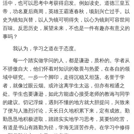
活中，也可以思考中考获得启发。例如读史。道德三皇五
帝，功名夏后商周，英雄王霸逐春秋，顷刻兴亡过手。以
史为镜知兴替，以人为镜可明得失，以心为镜则可容世间
百味。反思历史，展望未来，不也是一件有趣亦有意义的
事吗？
我认为，学习之道在于态度。
每一个踏实做学问的人，都是谦逊，质朴的。学者从
不骄傲自大，他们怀着对知识的敬畏与热爱，在各自的领
域中研究。一步一个脚印，走得沉稳又坦荡。名誉于学
者，就像过眼云烟。或许这离学生太远，但亦有相通之
处。学生也要谦逊，如此方能虚心接受老师的教诲与同学
的建议。切记浮燥，遇到不懂的地方就大胆提问，兴致来
了便与人激烈讨论，天长日久地积累下来，定有成效。勤
勤恳恳地积极进取，踏踏实实地学习思考，莫要怕吃苦，
有道是书山有路勤为径，学海无涯苦作舟。在学习中修得