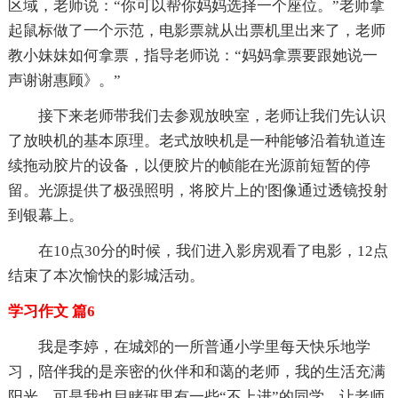
区域，老师说：“你可以帮你妈妈选择一个座位。”老师拿
起鼠标做了一个示范，电影票就从出票机里出来了，老师
教小妹妹如何拿票，指导老师说：“妈妈拿票要跟她说一
声谢谢惠顾》。”
接下来老师带我们去参观放映室，老师让我们先认识
了放映机的基本原理。老式放映机是一种能够沿着轨道连
续拖动胶片的设备，以便胶片的帧能在光源前短暂的停
留。光源提供了极强照明，将胶片上的'图像通过透镜投射
到银幕上。
在10点30分的时候，我们进入影房观看了电影，12点
结束了本次愉快的影城活动。
学习作文 篇6
我是李婷，在城郊的一所普通小学里每天快乐地学
习，陪伴我的是亲密的伙伴和和蔼的老师，我的生活充满
阳光。可是我也目睹班里有一些“不上进”的同学，让老师