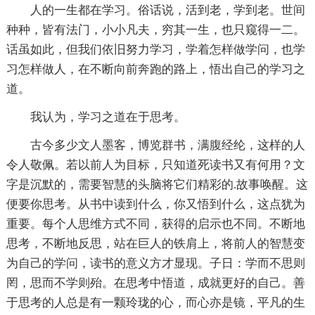
人的一生都在学习。俗话说，活到老，学到老。世间
种种，皆有法门，小小凡夫，穷其一生，也只窥得一二。
话虽如此，但我们依旧努力学习，学着怎样做学问，也学
习怎样做人，在不断向前奔跑的路上，悟出自己的学习之
道。
我认为，学习之道在于思考。
古今多少文人墨客，博览群书，满腹经纶，这样的人
令人敬佩。若以前人为目标，只知道死读书又有何用？文
字是沉默的，需要智慧的头脑将它们精彩的.故事唤醒。这
便要你思考。从书中读到什么，你又悟到什么，这点犹为
重要。每个人思维方式不同，获得的启示也不同。不断地
思考，不断地反思，站在巨人的铁肩上，将前人的智慧变
为自己的学问，读书的意义方才显现。子日：学而不思则
罔，思而不学则殆。在思考中悟道，成就更好的自己。善
于思考的人总是有一颗玲珑的心，而心亦是镜，平凡的生