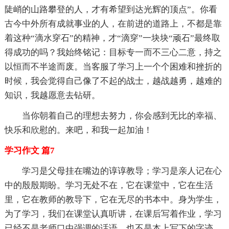
陡峭的山路攀登的人，才有希望到达光辉的顶点”。你看
古今中外所有成就事业的人，在前进的道路上，不都是靠
着这种“滴水穿石”的精神，才“滴穿”一块块“顽石”最终取
得成功的吗？我始终铭记：目标专一而不三心二意，持之
以恒而不半途而废。当客服了学习上一个个困难和挫折的
时候，我会觉得自己像了不起的战士，越战越勇，越难的
知识，我越愿意去钻研。
当你朝着自己的理想去努力，你会感到无比的幸福、
快乐和欣慰的。来吧，和我一起加油！
学习作文 篇7
学习是父母挂在嘴边的谆谆教导；学习是亲人记在心
中的殷殷期盼。学习无处不在，它在课堂中，它在生活
里，它在教师的教导下，它在无尽的书本中。身为学生，
为了学习，我们在课堂认真听讲，在课后写着作业，学习
已经不是老师口中强调的话语，也不是本上写下的字迹，