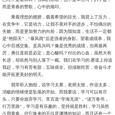
而是青春的赞歌，心中的烙印。
乘着理想的翅膀，载着希望的目光，我背上了压力，
在竞争中，它是动力，让我不畏对手的进步，不怕偶尔的
失败，而是更加努力的向前，因为我知道，生活不一定都
是“艳阳天”，“暴风雨”后是强者的身影。望着成绩单，我
心中百感交集。是高兴吗？像是优秀的成绩，但再接再
厉，勇往直前是必定；是心酸吗？付出的心血，虽然大有
长进，却依然与别人落下一截。我们在学习的.赛道上你追
我赶，学习有苦有甜，五味俱全。但须敢吃苦，肯奋斗才
能开拓更美好的明天。
我常听人抱怨，说学习太累，老师太烦，作业太多，
消极的情绪便是坠落的开始。而我要说，学习可以有尽
头，只要你放弃学习。常言道“学海无涯”，“读万卷书，
行万里路”，学习是有乐趣的，坚持就是胜利，学习虽然
占用青春，但它换来的不仅是渊博的知识，而且还有一个