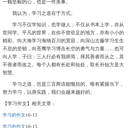
一颗坚毅的心，也是一件美事。
我认为，学习之道在于方式。
学习不仅学知识，也学做人；不仅从书本上学，亦从
世间学。平凡的世界，在你不曾驻足的地方，亦有小小的
精彩。向大海学习海纳百川的宽容，向深山古藤学习生生
不息的坚韧，向苍鹰学习博击长空的勇气与力量……也可
向人学，子曰：三人行必有我师焉，择其善者而从之，其
不善者而改之。每个人都有长处和短处，取长补短方是大
智慧。
学习之道，岂是三言两语能慨括的。唯有紧握当下，
努力学习，以身实践，我们会越来越好的。
【学习作文】相关文章：
10-15
学习的作文
10-15
学习的作文