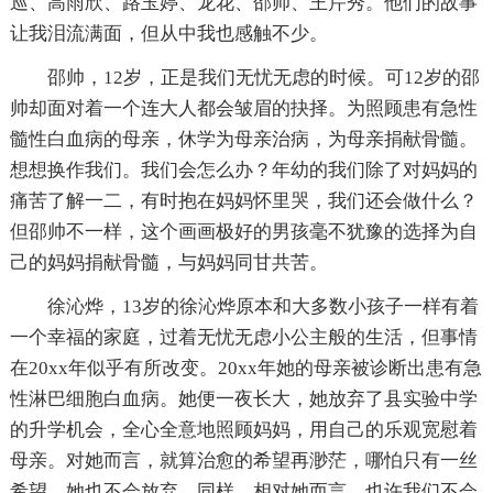
巡、高雨欣、路玉婷、龙花、邵帅、王芹秀。他们的故事
让我泪流满面，但从中我也感触不少。
邵帅，12岁，正是我们无忧无虑的时候。可12岁的邵
帅却面对着一个连大人都会皱眉的抉择。为照顾患有急性
髓性白血病的母亲，休学为母亲治病，为母亲捐献骨髓。
想想换作我们。我们会怎么办？年幼的我们除了对妈妈的
痛苦了解一二，有时抱在妈妈怀里哭，我们还会做什么？
但邵帅不一样，这个画画极好的男孩毫不犹豫的选择为自
己的妈妈捐献骨髓，与妈妈同甘共苦。
徐沁烨，13岁的徐沁烨原本和大多数小孩子一样有着
一个幸福的家庭，过着无忧无虑小公主般的生活，但事情
在20xx年似乎有所改变。20xx年她的母亲被诊断出患有急
性淋巴细胞白血病。她便一夜长大，她放弃了县实验中学
的升学机会，全心全意地照顾妈妈，用自己的乐观宽慰着
母亲。对她而言，就算治愈的希望再渺茫，哪怕只有一丝
希望，她也不会放弃。同样，相对她而言，也许我们不会