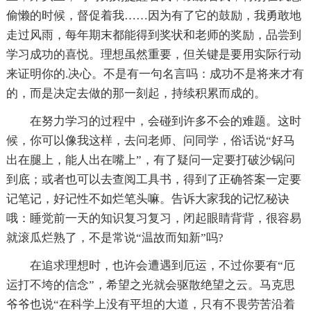
偷懒的时候，督促着我……因为有了它的鼓励，我勇敢地
走过风雨，每年期末都能得到奖状和老师的奖励，品尝到
学习成功的喜悦。理想虽然重要，但关键是要用实际行动
来证明你的.决心。不是有一句名言吗：成功不是将来才有
的，而是决定去做的那一刻起，持续积累而成的。
在努力学习的过程中，会碰到许多不会的难题。这时
候，你可以像我这样，去问老师、问同学，俗话说“好马
出在腿上，能人出在嘴上”，有了疑问一定要打破沙锅问
到底；或者也可以去查阅工具书，得到了正确答案一定要
记笔记，好记性不如烂笔头嘛。告诉大家我的记忆秘诀
哦：睡觉前一天的知识复习复习，闭起眼睛背背，很容易
就滚瓜烂熟了，不是常说“温故而知新”吗?
在追求理想时，也许会遭遇到厄运，不过你要有“厄
运打不垮的信念”，希望之光就会驱散绝望之云。马克思
爷爷也说“在科学上没有平坦的大道，只有不畏劳苦沿着