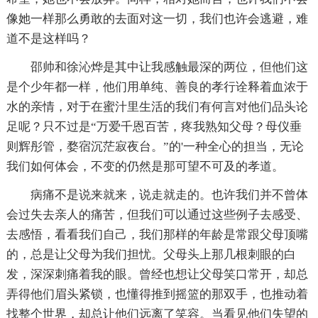
像她一样那么勇敢的去面对这一切，我们也许会逃避，难
道不是这样吗？
邵帅和徐沁烨是其中让我感触最深的两位，但他们这
是个少年都一样，他们用单纯、善良的孝行诠释着血浓于
水的亲情，对于在蜜汁里生活的我们有何言对他们品头论
足呢？只不过是“万爱千恩百苦，疼我熟知父母？母仪垂
则辉彤管，婺宿沉茫寂夜台。”的'一种全心的担当，无论
我们如何体会，不变的仍然是那可望不可及的孝道。
病痛不是说来就来，说走就走的。也许我们并不曾体
会过失去亲人的痛苦，但我们可以通过这些例子去感受、
去感悟，看看我们自己，我们那样的年龄是常跟父母顶嘴
的，总是让父母为我们担忧。父母头上那几根刺眼的白
发，深深刺痛着我的眼。曾经也想让父母笑口常开，却总
弄得他们眉头紧锁，也懂得推到摇篮的那双手，也推动着
找整个世界，却总让他们远离了笑容。当看见他们失望的