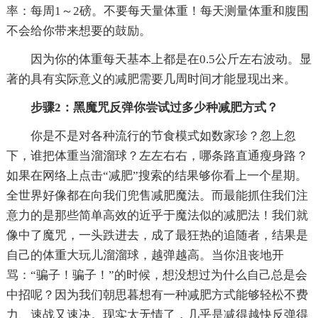
率：每周1～2磅。不要每天量体重！每天测量体重和腹围
不会给你带来想要的鼓励。
因为你的体重每天基本上都是在0.5公斤左右波动。显
著的具有实际意义的减肥需要几周时间才能显现出来。
步骤2：黑魔咒反弹你尝试过多少种减肥方式？
你是不是对各种流行的节食模式如数家珍？忽上忽
下，谁把体重当溜溜球？左左右右，哪条路直通瘦身路？
如果在网络上点击“减肥”搜索的结果够你看上一个星期。
全世界好像都在向我们兜售减肥魔法。而最能抓住我们注
意力的是那些简单高效的近乎于魔法似的减肥法！我们就
像中了魔咒，一头跌进去，成了最狂热的追随者，结果是
自己的体重大玩儿溜溜球，越弹越高。当你沮丧地开
骂：“骗子！骗子！”的时候，想没想过为什么自己总是会
中招呢？因为我们朝思暮想有一种减肥方式能够轻松不费
力、速战又速决。现实太无情了，几乎是减得越快反弹得