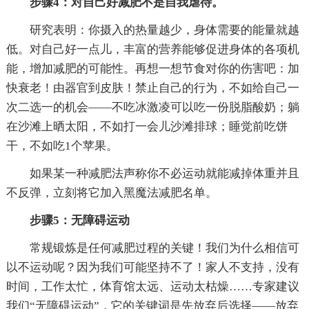
步骤4：对自己好减肥不是自我虐待。
研究表明：你摄入的热量越少，身体需要的能量就越
低。对自己好一点儿，丰富的营养能够促进身体的各项机
能，增加减肥的可能性。再想一想节食对你的伤害吧：加
快衰老！由器官到皮肤！禁止自己的行为，不如给自己一
次二选一的机会——不吃冰激凌可以吃一份脱脂酸奶；躺
在沙滩上晒太阳，不如打一会儿沙滩排球；睡觉前吃饼
干，不如吃1个苹果。
如果某一种减肥法声称你不必运动就能减掉体重并且
不反弹，立刻将它加入黑魔法减肥名单。
步骤5：无障碍运动
常规锻炼是任何减肥过程的关键！我们为什么相信可
以不运动呢？因为我们可能坚持不了！家人不支持，没有
时间，工作太忙，体育馆太远、运动太枯燥……专家建议
我们“无障碍运动”，它的关键词是先放弃后选择——放弃