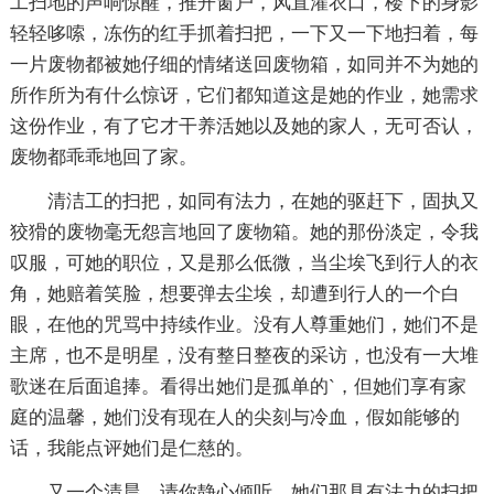
工扫地的声响惊醒，推开窗户，风直灌衣口，楼下的身影
轻轻哆嗦，冻伤的红手抓着扫把，一下又一下地扫着，每
一片废物都被她仔细的情绪送回废物箱，如同并不为她的
所作所为有什么惊讶，它们都知道这是她的作业，她需求
这份作业，有了它才干养活她以及她的家人，无可否认，
废物都乖乖地回了家。
清洁工的扫把，如同有法力，在她的驱赶下，固执又
狡猾的废物毫无怨言地回了废物箱。她的那份淡定，令我
叹服，可她的职位，又是那么低微，当尘埃飞到行人的衣
角，她赔着笑脸，想要弹去尘埃，却遭到行人的一个白
眼，在他的咒骂中持续作业。没有人尊重她们，她们不是
主席，也不是明星，没有整日整夜的采访，也没有一大堆
歌迷在后面追捧。看得出她们是孤单的`，但她们享有家
庭的温馨，她们没有现在人的尖刻与冷血，假如能够的
话，我能点评她们是仁慈的。
又一个清晨，请你静心倾听，她们那具有法力的扫把