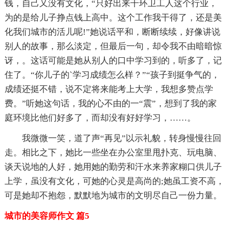
钱，自己又没有文化，“只好出来干环卫工人这个行业，
为的是给儿子挣点钱上高中。这个工作我干得了，还是美
化我们城市的活儿呢!”她说话平和，断断续续，好像讲说
别人的故事，那么淡定，但最后一句，却令我不由暗暗惊
讶，。这话可能是她从别人的口中学习到的，听多了，记
住了。“你儿子的`学习成绩怎么样？”“孩子到挺争气的，
成绩还挺不错，说不定将来能考上大学，我想多赞点学
费。”听她这句话，我的心不由的一“震”，想到了我的家
庭环境比他们好多了，而却没有好好学习，……。
我微微一笑，道了声“再见”以示礼貌，转身慢慢往回
走。相比之下，她比一些坐在办公室里甩扑克、玩电脑、
谈天说地的人好，她用她的勤劳和汗水来养家糊口供儿子
上学，虽没有文化，可她的心灵是高尚的;她虽工资不高，
可是她却不抱怨，默默地为城市的文明尽自己一份力量。
城市的美容师作文 篇5