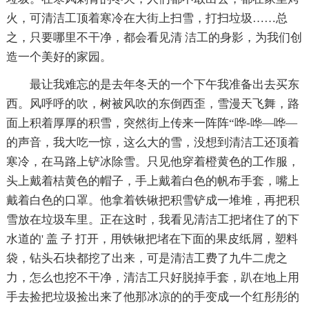
火，可清洁工顶着寒冷在大街上扫雪，打扫垃圾……总
之，只要哪里不干净，都会看见清 洁工的身影，为我们创
造一个美好的家园。
最让我难忘的是去年冬天的一个下午我准备出去买东
西。风呼呼的吹，树被风吹的东倒西歪，雪漫天飞舞，路
面上积着厚厚的积雪，突然街上传来一阵阵“哗-哗—哗—
的声音，我大吃一惊，这么大的雪，没想到清洁工还顶着
寒冷，在马路上铲冰除雪。只见他穿着橙黄色的工作服，
头上戴着桔黄色的帽子，手上戴着白色的帆布手套，嘴上
戴着白色的口罩。他拿着铁锹把积雪铲成一堆堆，再把积
雪放在垃圾车里。正在这时，我看见清洁工把堵住了的下
水道的' 盖 子 打开，用铁锹把堵在下面的果皮纸屑，塑料
袋，钻头石块都挖了出来，可是清洁工费了九牛二虎之
力，怎么也挖不干净，清洁工只好脱掉手套，趴在地上用
手去捡把垃圾捡出来了他那冰凉的的手变成一个红彤彤的