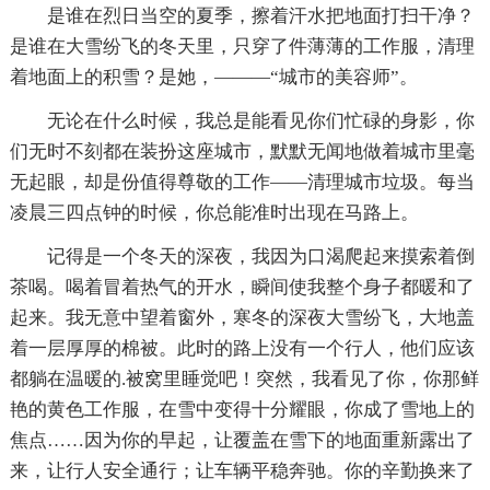
是谁在烈日当空的夏季，擦着汗水把地面打扫干净？
是谁在大雪纷飞的冬天里，只穿了件薄薄的工作服，清理
着地面上的积雪？是她，———“城市的美容师”。
无论在什么时候，我总是能看见你们忙碌的身影，你
们无时不刻都在装扮这座城市，默默无闻地做着城市里毫
无起眼，却是份值得尊敬的工作——清理城市垃圾。每当
凌晨三四点钟的时候，你总能准时出现在马路上。
记得是一个冬天的深夜，我因为口渴爬起来摸索着倒
茶喝。喝着冒着热气的开水，瞬间使我整个身子都暖和了
起来。我无意中望着窗外，寒冬的深夜大雪纷飞，大地盖
着一层厚厚的棉被。此时的路上没有一个行人，他们应该
都躺在温暖的.被窝里睡觉吧！突然，我看见了你，你那鲜
艳的黄色工作服，在雪中变得十分耀眼，你成了雪地上的
焦点……因为你的早起，让覆盖在雪下的地面重新露出了
来，让行人安全通行；让车辆平稳奔驰。你的辛勤换来了