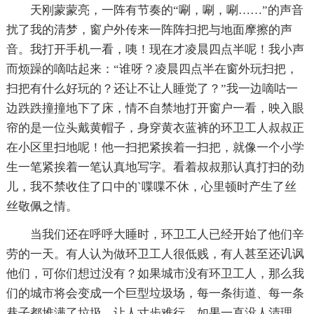
天刚蒙蒙亮，一阵有节奏的“唰，唰，唰……”的声音
扰了我的清梦，窗户外传来一阵阵扫把与地面摩擦的声
音。我打开手机一看，咦！现在才凌晨四点半呢！我小声
而烦躁的嘀咕起来：“谁呀？凌晨四点半在窗外玩扫把，
扫把有什么好玩的？还让不让人睡觉了？”我一边嘀咕一
边跌跌撞撞地下了床，情不自禁地打开窗户一看，映入眼
帘的是一位头戴黄帽子，身穿黄衣蓝裤的环卫工人叔叔正
在小区里扫地呢！他一扫把紧挨着一扫把，就像一个小学
生一笔紧挨着一笔认真地写字。看着叔叔那认真打扫的劲
儿，我不禁收住了口中的`喋喋不休，心里顿时产生了丝
丝敬佩之情。
当我们还在呼呼大睡时，环卫工人已经开始了他们辛
劳的一天。有人认为做环卫工人很低贱，有人甚至还讥讽
他们，可你们想过没有？如果城市没有环卫工人，那么我
们的城市将会变成一个巨型垃圾场，每一条街道、每一条
巷子都堆满了垃圾，让人寸步难行。如果一直没人清理，