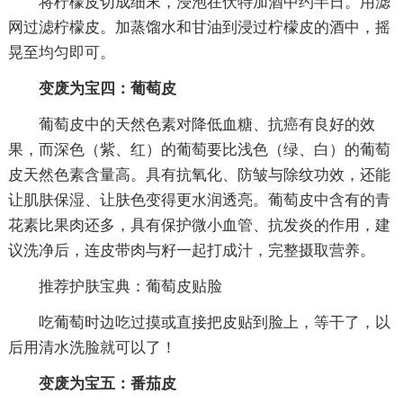
将柠檬皮切成细末，浸泡在伏特加酒中约半日。用滤
网过滤柠檬皮。加蒸馏水和甘油到浸过柠檬皮的酒中，摇
晃至均匀即可。
变废为宝四：葡萄皮
葡萄皮中的天然色素对降低血糖、抗癌有良好的效
果，而深色（紫、红）的葡萄要比浅色（绿、白）的葡萄
皮天然色素含量高。具有抗氧化、防皱与除纹功效，还能
让肌肤保湿、让肤色变得更水润透亮。葡萄皮中含有的青
花素比果肉还多，具有保护微小血管、抗发炎的作用，建
议洗净后，连皮带肉与籽一起打成汁，完整摄取营养。
推荐护肤宝典：葡萄皮贴脸
吃葡萄时边吃过摸或直接把皮贴到脸上，等干了，以
后用清水洗脸就可以了！
变废为宝五：番茄皮