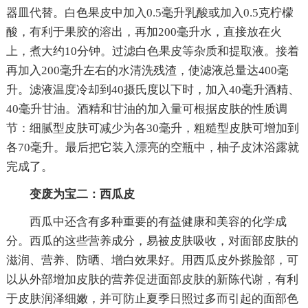
器皿代替。白色果皮中加入0.5毫升乳酸或加入0.5克柠檬
酸，有利于果胶的溶出，再加200毫升水，直接放在火
上，煮大约10分钟。过滤白色果皮等杂质和提取液。接着
再加入200毫升左右的水清洗残渣，使滤液总量达400毫
升。滤液温度冷却到40摄氏度以下时，加入40毫升酒精、
40毫升甘油。酒精和甘油的加入量可根据皮肤的性质调
节：细腻型皮肤可减少为各30毫升，粗糙型皮肤可增加到
各70毫升。最后把它装入漂亮的空瓶中，柚子皮沐浴露就
完成了。
变废为宝二：西瓜皮
西瓜中还含有多种重要的有益健康和美容的化学成
分。西瓜的这些营养成分，易被皮肤吸收，对面部皮肤的
滋润、营养、防晒、增白效果好。用西瓜皮外搽脸部，可
以从外部增加皮肤的营养促进面部皮肤的新陈代谢，有利
于皮肤润泽细嫩，并可防止夏季日照过多而引起的面部色