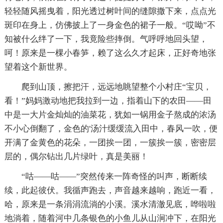
轻轻随风摇曳着，阳光透过树叶间的缝隙撒下来，点点光
斑印在身上，仿佛披上了一身金色的裙子一般。“哎呦”不
知被什么绊了一下，我竟险些摔倒。气呼呼地回头望，
呵！原来是一棵小春笋，赖了这么久才起床，正好奇地张
望着这个新世界。
爬到山顶，擦把汗，远远地眺望整个小村庄“宝贝，
看！”妈妈激动地把我拉到一边，指着山下的农田——田
中是一大片金灿灿的油菜花，犹如一锅用金子熬成的浓汤
不小心倒翻了，金色的'汤汁缓缓流入田中，春风一吹，便
开满了金黄色的花朵，一团挨一团，一簇挨一簇，密密层
层的，偶尔钻出几片绿叶，真是美丽！
“咕——咕——”突然传来一阵奇怪的叫声，断断续
续，此起彼伏。我循声跑去，声音越来越响，跑近一看，
哈，原来是一条涓涓流淌的小溪。溪水清澈见底，哗啦啦
地淌着，随着河中几条银色的小鱼儿从山涧冲下，在阳光