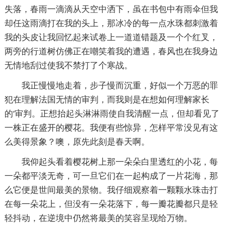
失落，春雨一滴滴从天空中洒下，虽在书包中有雨伞但我
却任这雨滴打在我的头上，那冰冷的每一点水珠都刺激着
我的头皮让我回忆起来试卷上一道道错题及一个个红叉，
两旁的行道树仿佛正在嘲笑着我的遭遇，春风也在我身边
无情地刮过使我不禁打了个寒战。
我正慢慢地走着，步子慢而沉重，好似一个万恶的罪
犯在理解法国无情的审判，而我则是在想如何理解家长
的'审判。正想抬起头淋淋雨使自我清醒一点，但却看见了
一株正在盛开的樱花。我便有些惊异，怎样平常没见有这
么美得景象？噢，原先此刻是春天啊。
我仰起头看着樱花树上那一朵朵白里透红的小花，每
一朵都平淡无奇，可一旦它们在一起构成了一片花海，那
么它便是世间最美的景物。我仔细观察着一颗颗水珠击打
在每一朵花上，但没有一朵花落下，每一瓣花瓣都只是轻
轻抖动，在逆境中仍然将最美的笑容呈现给万物。