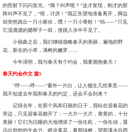
的照射下闪闪发光。“咦？叫声呢？”这才发现，刚才的那
阵叫声不见了，“唔，讨厌！”我正失望地准备离开，脚边
却突然跳出一只小家伙，嘿！一只小青蛙！“咕——”只见
它湿漉漉的腮帮子一鼓，便跳入水中不见了。
小插曲之后，我们继续领略春天的美丽，遍地的野
花，新生的小草，满树的嫩芽……
今年清明，我与春天有个约会，我要拥抱春天！
春天约会作文 篇5
“呼——呼——”窗外一片白，让人顿生几丝寒意——
我不知道去年我和春天的约定，还会不会到来？
记得去年，在那个风和日丽的日子，我站在迎春花的
旁边，只见迎春花都开了：一大片一大片，黄黄的，十分
美丽！它们为沉睡的大地增添了一份生机，一份生动，显
示出勃勃的生命力。瞧这黄花，看那绿树，望那溪水自西