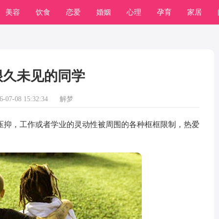
美容
饮食
恋爱
婚姻
心理
孕育
家居
常识
学习
很久未见的同学
07-08 15:32:34
解梦
抑，工作或者学业的灵动性被周围的各种框框限制，热爱