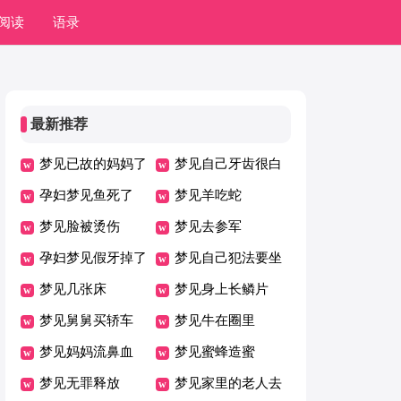
阅读
语录
最新推荐
梦见已故的妈妈了
梦见自己牙齿很白
孕妇梦见鱼死了
梦见羊吃蛇
梦见脸被烫伤
梦见去参军
孕妇梦见假牙掉了
梦见自己犯法要坐
梦见几张床
牢
梦见身上长鳞片
梦见舅舅买轿车
梦见牛在圈里
梦见妈妈流鼻血
梦见蜜蜂造蜜
梦见无罪释放
梦见家里的老人去