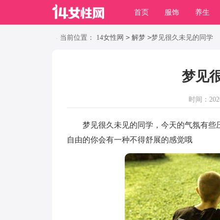
首页
服饰
养生
职场
动物
养殖
>
>
当前位置：
14女性网
解梦
梦见很久未见的同学
梦见
时间：2026-
梦见很久未见的同学，今天的气氛有些压
自由的你会有一种不得舒展的感觉哦