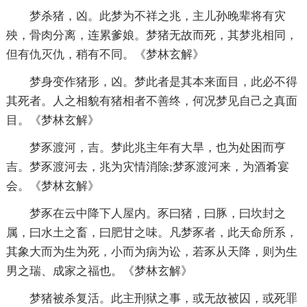
梦杀猪，凶。此梦为不祥之兆，主儿孙晚辈将有灾
殃，骨肉分离，连累爹娘。梦猪无故而死，其梦兆相同，
但有仇灭仇，稍有不同。《梦林玄解》
梦身变作猪形，凶。梦此者是其本来面目，此必不得
其死者。人之相貌有猪相者不善终，何况梦见自己之真面
目。《梦林玄解》
梦豕渡河，吉。梦此兆主年有大旱，也为处困而亨
吉。梦豕渡河去，兆为灾情消除;梦豕渡河来，为酒肴宴
会。《梦林玄解》
梦豕在云中降下人屋内。豕曰猪，曰豚，曰坎封之
属，曰水土之畜，曰肥甘之味。凡梦豕者，此天命所系，
其象大而为生为死，小而为病为讼，若豕从天降，则为生
男之瑞、成家之福也。《梦林玄解》
梦猪被杀复活。此主刑狱之事，或无故被囚，或死罪