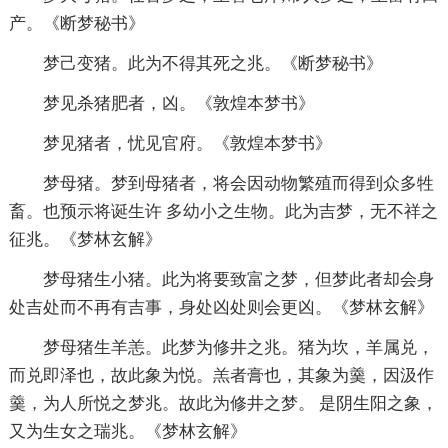
产。《断梦秘书》
梦己变猪。此为不得其死之兆。《断梦秘书》
梦见杀猪肥者，凶。《敦煌本梦书》
梦见猪者，忧见官府。《敦煌本梦书》
梦母猪。梦到母猪者，将会因动物繁殖而得到众多牲
畜。也预示将诞生许 多幼小之生物。此为吉梦，无不祥之
征兆。《梦林玄解》
梦母猪生小猪。此为将要致富之梦，但梦此者却会身
处吉处而不再有吉事，身处凶处则会更凶。《梦林玄解》
梦母猪生羊恙。此梦为修井之兆。猪为坎，羊属兑，
而兑即泽也，故此象为悦。羔者膏也，其象为羹，因汲作
羹，为人所悦之梦兆。故此为修井之梦。 是阴生阳之象，
又为生女之瑞兆。《梦林玄解》