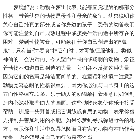
梦境解说：动物在梦里代表只能靠直觉理解的那部分
性格。带着幼兽的动物是母性和母亲的象征。幼兽说明你
关心自己纯真的部分或者你身边的孩子。受伤的幼兽表明
你可能注意到自己成熟过程中或接受生活的途中所存在的
困难。梦到动物被食，可能象征着你自己创造出的“魔
鬼”，只有当你“吞食”掉它们时，才可能征服他们。类似
神仙的、会说话的、令人望而生畏的或聪明的动物，象征
着动物不知道自己创造的力量。它们并不反抗这种力量，
因为它们的智慧是纯洁而简单的。在童话和梦境中注意到
动物宽容忍耐的性格很重要，因为你必须与自己身上的这
方面性格建立联系。乐于助人的动物象征着潜意识如何制
造内心深处那些助人的画面。这些动物形象使你乐于接受
帮助。驯服一头野兽或把它训练成有用的动物，表示你努
力抑制并善加利用的本能。如果你梦到寻找躲避野兽的地
方，表示你和生活中颇具危险而且有害的动物有本能作着
抗争。你必须思考自己的行为是否恰当。