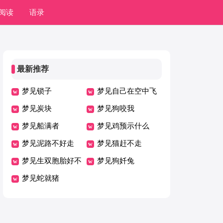
阅读
语录
最新推荐
梦见锁子
梦见自己在空中飞
梦见炭块
预示什么
梦见狗咬我
梦见船满者
梦见鸡预示什么
梦见泥路不好走
梦见猫赶不走
梦见生双胞胎好不
梦见狗奷兔
好
梦见蛇就猪