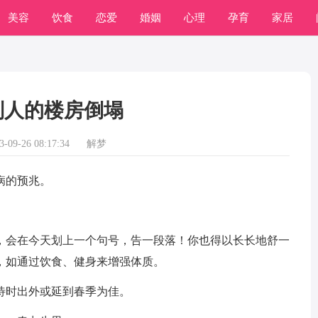
美容
饮食
恋爱
婚姻
心理
孕育
家居
常识
学习
别人的楼房倒塌
09-26 08:17:34
解梦
病的预兆。
会在今天划上一个句号，告一段落！你也得以长长地舒一
，如通过饮食、健身来增强体质。
时出外或延到春季为佳。