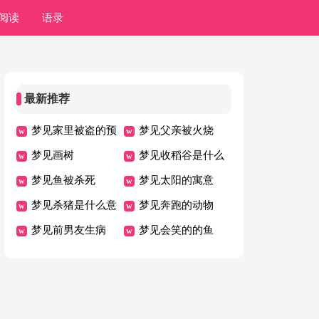
阅读
语录
最新推荐
梦见家里被盗的预
梦见父亲被火烧
兆
梦见画树
梦见收稻谷是什么
梦见鱼被杀死
意思
梦见太阳的寓意
梦见杀猪是什么意
梦见奔跑的动物
思
梦见前男友生病
梦见会笑的的鱼