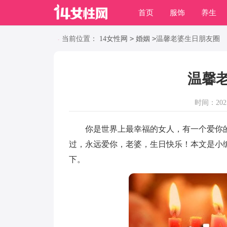
首页
服饰
养生
职场
动物
养殖
>
>
当前位置：
14女性网
婚姻
温馨老婆生日朋友圈
温馨
时间：2025-
你是世界上最幸福的女人，有一个爱你的
过，永远爱你，老婆，生日快乐！本文是小
下。