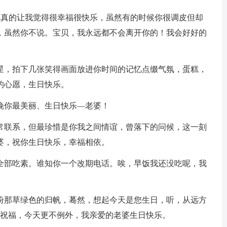
觉真的让我觉得很幸福很快乐，虽然有的时候你很调皮但却
，虽然你不说。宝贝，我永远都不会离开你的！我会好好的
星星，拍下几张笑得画面放进你时间的记忆点缀气氛，蛋糕，
的心愿，生日快乐。
晚你最美丽、生日快乐—老婆！
不常联系，但最珍惜是你我之间情谊，曾落下的问候，这一刻
婆，祝你生日快乐，幸福相依。
就全部吃素。谁知你一个改期电话。唉，早饭我还没吃呢，我
期盼那草绿色的归帆，蓦然，想起今天是您生日，听，从远方
的祝福，今天更不例外，我亲爱的老婆生日快乐。