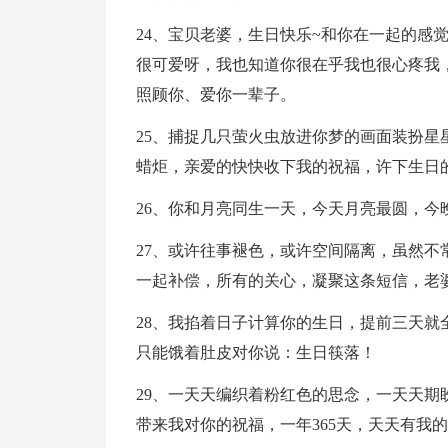
24、宝贝老婆，生日快乐~和你在一起的感
很可爱呀，我也知道你很在乎我也很心疼我
照顾你、爱你一辈子。
25、捕捉几只萤火虫放进你梦的画面装扮
蜡炬，亲爱的快快收下我的祝福，许下生日
26、你和月亮同生一天，今天月亮最圆，今
27、或许往事褪色，或许空间隔离，虽然
一起补偿，所有的关心，凝聚这条短信，老
28、我掐着日子计算你的生日，提前三天
只能饿着肚皮对你说：生日筷落！
29、一天天编织着粉红色的思念，一天天
带来我对你的祝福，一年365天，天天有我