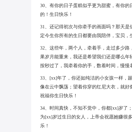
30、有你的日子蛋糕似乎更为甜蜜，有你
的！生日快乐！
31、还记得初次与你牵手的画面吗？那天
定今生你所有的生日都要由我陪伴，宝贝，
32、这些年，两个人，牵着手，走过多少
果岁月能重来，我还是希望我们还是哪么年
按秒过了，我牵着你的手，数着时间，慢慢
33、[xx]年了，你还如纯洁的小女孩一
像在云中飘荡；望着你穿的红尼大衣，就好
祝福你生日快乐！
34、时间真快，不知不觉中，你都[xx]
为[xx]岁过生日的女人，上帝会祝愿她赚
乐！