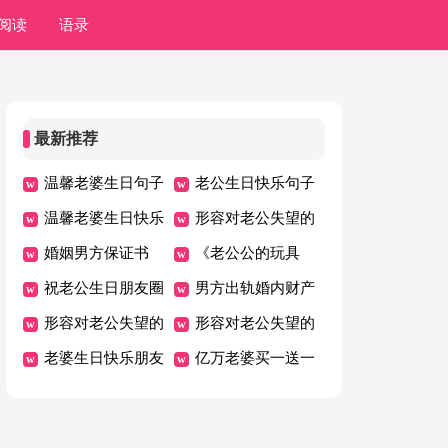
阅读
语录
最新推荐
温馨老婆生日句子
老公生日快乐句子
温馨老婆生日快乐
形容对老公失望的
朋友圈
婚姻男方保证书
句子
《老公公的玩具
祝老公生日朋友圈
店》教案
男方出轨婚内财产
形容对老公失望的
协议书
形容对老公失望的
句子44条
老婆生日快乐朋友
句子39条
亿万老婆买一送一
圈
的语录