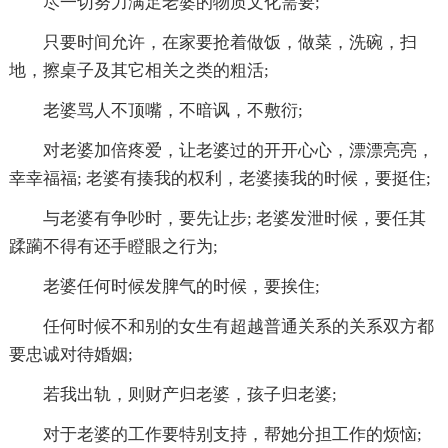
尽一切努力满足老婆的物质文化需要;
只要时间允许，在家要抢着做饭，做菜，洗碗，扫
地，擦桌子及其它相关之类的粗活;
老婆骂人不顶嘴，不暗讽，不敷衍;
对老婆加倍疼爱，让老婆过的开开心心，漂漂亮亮，
幸幸福福; 老婆有揍我的权利，老婆揍我的时候，要挺住;
与老婆有争吵时，要先让步; 老婆发泄时候，要任其
蹂躏不得有还手瞪眼之行为;
老婆任何时候发脾气的时候，要挨住;
任何时候不和别的女生有超越普通关系的关系双方都
要忠诚对待婚姻;
若我出轨，则财产归老婆，孩子归老婆;
对于老婆的工作要特别支持，帮她分担工作的烦恼;