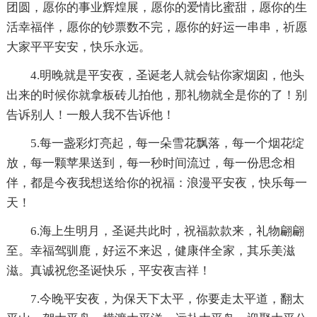
团圆，愿你的事业辉煌展，愿你的爱情比蜜甜，愿你的生
活幸福伴，愿你的钞票数不完，愿你的好运一串串，祈愿
大家平平安安，快乐永远。
4.明晚就是平安夜，圣诞老人就会钻你家烟囱，他头
出来的时候你就拿板砖儿拍他，那礼物就全是你的了！别
告诉别人！一般人我不告诉他！
5.每一盏彩灯亮起，每一朵雪花飘落，每一个烟花绽
放，每一颗苹果送到，每一秒时间流过，每一份思念相
伴，都是今夜我想送给你的祝福：浪漫平安夜，快乐每一
天！
6.海上生明月，圣诞共此时，祝福款款来，礼物翩翩
至。幸福驾驯鹿，好运不来迟，健康伴全家，其乐美滋
滋。真诚祝您圣诞快乐，平安夜吉祥！
7.今晚平安夜，为保天下太平，你要走太平道，翻太