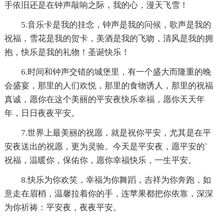
手依旧还是在钟声敲响之际，我的心，漫天飞雪！
5.音乐卡是我的挂念，钟声是我的问候，歌声是我的
祝福，雪花是我的贺卡，美酒是我的飞吻，清风是我的拥
抱，快乐是我的礼物！圣诞快乐！
6.时间和钟声交错的城堡里，有一个盛大而隆重的晚
会盛宴，那里的人们欢悦，那里的食物诱人，那里的祝福
真诚，愿你在这个美丽的平安夜快乐幸福，愿你天天年
年，日日夜夜平安。
7.世界上最美丽的祝愿，就是祝你平安，尤其是在平
安夜送出的祝愿，更为灵验。今天是平安夜，愿平安的`
祝福，温暖你，保佑你，愿你幸福快乐，一生平安。
8.快乐为你欢笑，幸福为你舞蹈，吉祥为你奔跑，如
意走在眉梢，温馨拉着你的手，连苹果都把你依靠，深深
为你祈祷：平安夜，夜夜平安。