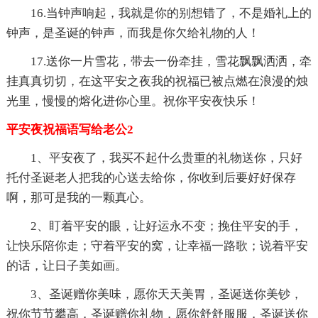
16.当钟声响起，我就是你的别想错了，不是婚礼上的
钟声，是圣诞的钟声，而我是你欠给礼物的人！
17.送你一片雪花，带去一份牵挂，雪花飘飘洒洒，牵
挂真真切切，在这平安之夜我的祝福已被点燃在浪漫的烛
光里，慢慢的熔化进你心里。祝你平安夜快乐！
平安夜祝福语写给老公2
1、平安夜了，我买不起什么贵重的礼物送你，只好
托付圣诞老人把我的心送去给你，你收到后要好好保存
啊，那可是我的一颗真心。
2、盯着平安的眼，让好运永不变；挽住平安的手，
让快乐陪你走；守着平安的窝，让幸福一路歌；说着平安
的话，让日子美如画。
3、圣诞赠你美味，愿你天天美胃，圣诞送你美钞，
祝你节节攀高，圣诞赠你礼物，愿你舒舒服服，圣诞送你