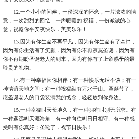
12.一个小小的问候，一份深深的怀念，一片浓浓的情
意，一次甜甜的回忆，一声暖暖的.祝福，一份诚诚的心
意，祝愿你平安夜快乐，美美乐乐！
13.因为有你生命不再平凡，因为有你生命有了牵绊，
因为有你生活有了笑颜，因为有你不再寂寞圣诞，因为有
你不再期盼圣诞老人的到来，因为有你有了上帝赐予的最
珍贵的礼物。
14.有一种幸福因你相伴；有一种快乐无话不谈；有一
种情谊天地之间；有一种祝福纵有万水千山。圣诞节了，
愿圣诞老人的口袋装满我的惦念，轻轻放到你身边。
15.一种幸福叫天长地久，有一种拥有叫别无所求。有
一种遥远叫天涯海角，有一种向往叫日日相守。有一种感
受叫有你真好：圣诞了，祝节日快乐！