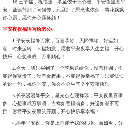
16.三节临，祝福送。冬至饺子把心暖，平安夜里念平
安；圣诞节到了问候传，元旦到了思念也依然；雪花飘飘
许心愿，愿你开心露笑颜！
平安夜祝福语写给老公6
1.平安夜福降万家，百喜恭贺，天降祥瑞，好运如
潮，时来运转，幸福如意，愿君平安夜享人生之福，开心
快乐，心想事成，万事顺心！
2.今天，我只买到了一个苹果送给你，没有桂圆，不
能祝你富贵了，没有金桦果，不能祝你幸福了，只能怯怯
的说一句，祝你平安，你会不会生气？平安夜快乐。
3.长夜漫漫降平安，星光点点现祥瑞，平安夜里喜事
多，心想事成万事顺，吉祥如意福满多，好运如潮不可
挡，愿君平安夜里笑开颜，开心快乐享幸福！
4.那年平安夜，你是上帝赐予我的礼物。而如今，分