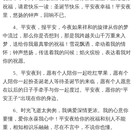
祝福，请君快乐一读：圣诞节快乐，平安夜幸福！平安夜
里，悠扬的钟声，回响不已。
4、平安夜，报平安，今夜如果祥和的旋律从你的梦
中流过，那么你是否想到，那是我跨越关山千万重来入
梦，送给你我最真挚的祝福！雪花飘洒，牵动着我的情
怀；钟声悠扬，传送着我的问候；焰火缤纷，表达着我对
你的祝愿。
5、平安夜到，愿有个人陪你一起吃红苹果，愿有个
人陪你一起扮圣诞老人等待圣诞节的来临，愿有个人愿意
在以后的日子手牵手与你一起度过。平安夜，愿你的“平
安王子”出现在你的身边。
6、时光飞逝太匆匆，我俩爱深情更浓。我的心意你
要懂，爱你永葆我心中！平安夜给你的祝福和别人不能
重，相知相识乐融融，尽在不言中，不说你也懂。