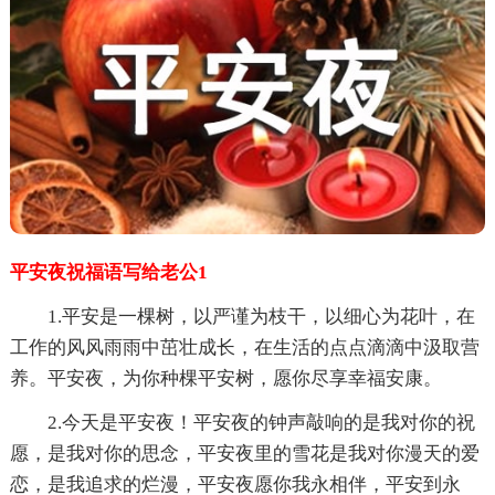
平安夜祝福语写给老公1
1.平安是一棵树，以严谨为枝干，以细心为花叶，在
工作的风风雨雨中茁壮成长，在生活的点点滴滴中汲取营
养。平安夜，为你种棵平安树，愿你尽享幸福安康。
2.今天是平安夜！平安夜的钟声敲响的是我对你的祝
愿，是我对你的思念，平安夜里的雪花是我对你漫天的爱
恋，是我追求的烂漫，平安夜愿你我永相伴，平安到永