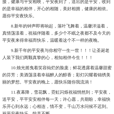
接，健康与平安相映，平安夜到了，送出的是平安，收到
的是幸福的相伴，开心的相随，美好相拥，健康的相依。
愿你平安夜快乐。
8.新年的钟声即将响起，落叶飞舞着，温馨洋溢着，
真情荡漾着，祝福伴随着，多少个不眠之夜都不及今天的
平安夜来得幸福而快乐，温暖着这个不一样的夜晚。
9.新千年的平安夜与你相守一生一世！！！让圣诞老
人装下我们两颗真挚的心，相知相伴今生！！！
10.烛光摇曳着笑容灿烂的脸庞；鲜花透露着温馨甜蜜
的芬芳；美酒荡漾着幸福醉人的醇香；彩灯闪耀着锦绣美
丽的梦想。平安夜的晚上，愿快乐随你我流淌！
11.夜幕降，雪花飘，霓虹闪烁祝福悄然到；平安夜，
送平安，平平安安相伴每一天；许心愿，共期盼，幸福快
乐开心到永远；心相连，情不变，千山万水问候不迟到。
祝平安夜快乐，惊喜不断。