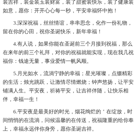
装吉祥，装金装玉装财富，装了甜蜜装快乐，装了健康装
如意，愿你：开开心心每一秒，平安幸福怀中抱！
3.深深祝福，丝丝情谊，串串思念，化作一份礼物，
留在你的心田，祝你圣诞快乐，新年幸福！
4.有人说，如果你能在圣诞前三个月接到祝福，那么
在来年的前三个礼拜，对你的祝福就能实现，现在我几祝
福你：钱途无量，事业爱情一帆风顺。
5.月光如水，流淌宁静的幸福；星光璀璨，点缀精彩
的生活；烛光跳跃，让激情尽情燃烧；钟声悠扬，让平安
铺满人生。平安夜，祈祷平安，让吉祥伴随，让快乐相
伴，幸福一生！
6.平安夜是最美好的时光，烟花绚烂的＇在绽放，时
间悄悄的在流淌，问候温馨的在传送，祝福隆重的给你奉
上，幸福永远伴你身旁，愿你圣诞吉祥。