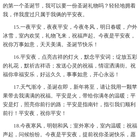
的第一个圣诞节，我可以要一份圣诞礼物吗？轻轻地拥着
我，伴我度过只属于我俩的平安夜。
15.一夜平安，夜夜平安，今夜冬风，明日春暖，户外
冰雪，室内欢笑，礼物飞来，祝福声起。今夜是平安夜，
祝你万事如意，天天美满。圣诞节快乐！
16.平安夜，点亮吉祥的灯火，默念平安词；绽放五彩
的礼花，默祈吉祥语；发送心灵的祝福，情谊洒满街。祝
福你幸福安乐，好运久久，事事如意，开心永远！
17.天气渐冷，圣诞在即，新年将至，请让我用一颗苹
果带去我满满的祝福。平安是火，带给你满冬的温暖；平
安是灯，照亮你前行的路；平安是指南针，指引我们顺利
前行！平安夜，祝你平安！
18.今夜寒风，明朝和风；室外寒冷，室内温暖；祝福
声起，问候纷纷。今夜是平安夜，提前祝你圣诞快乐，愿