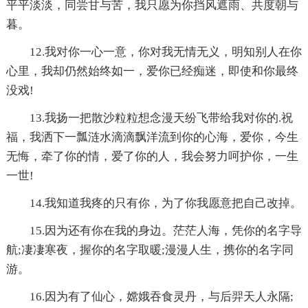
平平淡淡，同尝甘与苦，我只愿为你挡风遮雨、共度朝与
暮。
12.我对你一心一意，你对我无情无义，明知别人在你
心里，我却仍然始终如一，爱你已经痴迷，即使和你最终
没戏!
13.我扬一把散沙粒粒想念漫天纷飞带给我对你的.祝
福，我洒下一瓢涟水滴滴飘洋流到你的心海，爱你，今生
无悔，牵了你的情，爱了你的人，我会努力呵护你，一生
一世!
14.我知道我疼的只有你，为了你我愿意把自己改掉。
15.因为还有你在我的身边。茫茫人海，凭你的名字导
航;凄凄寒夜，握你的名字取暖;漫漫人生，携你的名字同
游。
16.因为有了仙心，嫦娥吞食灵丹，与后羿天人永隔;