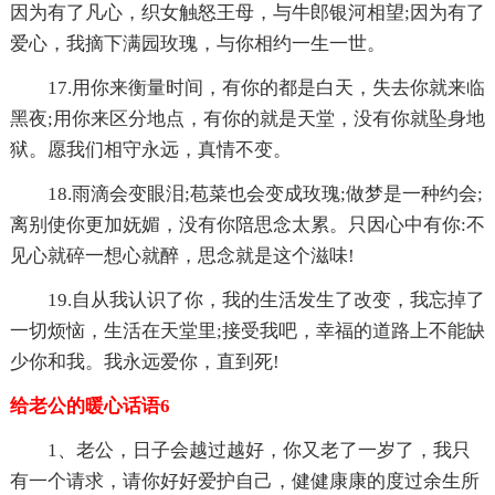
因为有了凡心，织女触怒王母，与牛郎银河相望;因为有了
爱心，我摘下满园玫瑰，与你相约一生一世。
17.用你来衡量时间，有你的都是白天，失去你就来临
黑夜;用你来区分地点，有你的就是天堂，没有你就坠身地
狱。愿我们相守永远，真情不变。
18.雨滴会变眼泪;苞菜也会变成玫瑰;做梦是一种约会;
离别使你更加妩媚，没有你陪思念太累。只因心中有你:不
见心就碎一想心就醉，思念就是这个滋味!
19.自从我认识了你，我的生活发生了改变，我忘掉了
一切烦恼，生活在天堂里;接受我吧，幸福的道路上不能缺
少你和我。我永远爱你，直到死!
给老公的暖心话语6
1、老公，日子会越过越好，你又老了一岁了，我只
有一个请求，请你好好爱护自己，健健康康的度过余生所