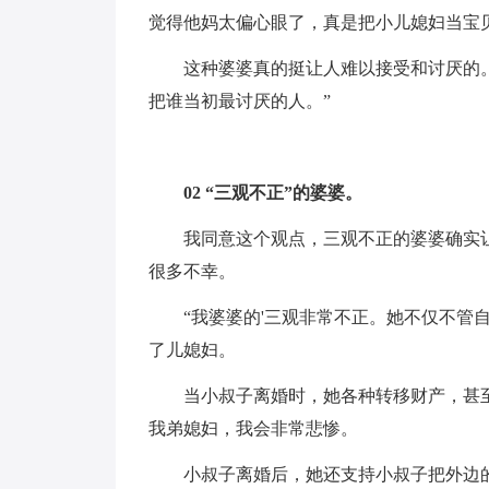
觉得他妈太偏心眼了，真是把小儿媳妇当宝
这种婆婆真的挺让人难以接受和讨厌的。
把谁当初最讨厌的人。”
02 “三观不正”的婆婆。
我同意这个观点，三观不正的婆婆确实让
很多不幸。
“我婆婆的'三观非常不正。她不仅不管自
了儿媳妇。
当小叔子离婚时，她各种转移财产，甚至
我弟媳妇，我会非常悲惨。
小叔子离婚后，她还支持小叔子把外边的