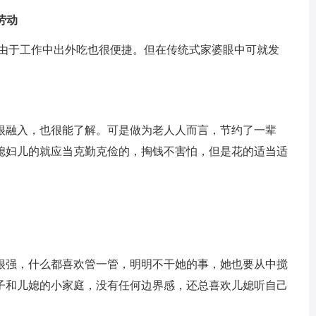
劳动
由于工作中出外吃也很便捷。但在传统式家婆眼中可就发
融入，也很能了解。可是做为老人人而言，节约了一辈
媳妇儿的就应当克勤克俭的，掏钱不害怕，但是花的适当适
强，什么都喜欢管一管，明明不干她的事，她也要从中搅
子和儿媳的小家庭，没有任何边界感，还总喜欢儿媳听自己