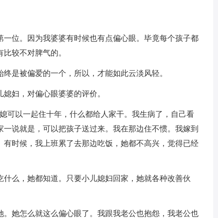
一位。因为我婆婆有时候也有点偏心眼。毕竟每个孩子都
有比较不对脾气的。
终是被偏爱的一个，所以，才能如此云淡风轻。
媳妇，对偏心眼婆婆的评价。
媳可以一起住十年，什么都给人家干。我生病了，自己看
家一说就是，可以把孩子送过来。我在那边住不惯。我嫁到
的。有时候，我上班累了去那边吃饭，她都不高兴，觉得已经
什么，她都知道。只要小儿媳妇回家，她就各种改善伙
。她怎么就这么偏心眼了。我跟我老公也抱怨，我老公也