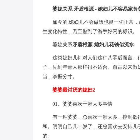
婆媳关系 矛盾根源 - 媳妇儿不容易家务
如今的.媳妇儿不会做饭也挺一切正常，
生变化特性，乃至贴到了游手好闲的标识。
婆媳关系
矛盾根源
-
媳妇儿花钱似流水
这类媳妇儿针对人们这种八零后而言，很
子，见到年青人那样很不适合。自古以来做
当，掌握分寸。
婆婆最讨厌的媳妇2
01、婆婆喜欢干涉太多事情
有一种婆婆，总喜欢干涉太多，控制欲很
和。明明自己几十岁了，还总喜欢去安排儿
的。