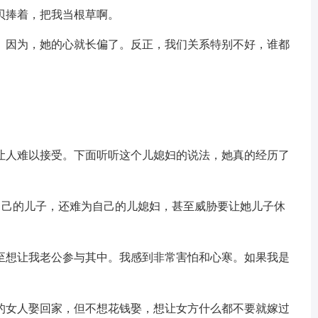
贝捧着，把我当根草啊。
因为，她的心就长偏了。反正，我们关系特别不好，谁都
人难以接受。下面听听这个儿媳妇的说法，她真的经历了
己的儿子，还难为自己的儿媳妇，甚至威胁要让她儿子休
想让我老公参与其中。我感到非常害怕和心寒。如果我是
女人娶回家，但不想花钱娶，想让女方什么都不要就嫁过