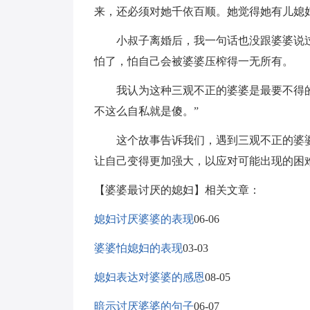
来，还必须对她千依百顺。她觉得她有儿媳
小叔子离婚后，我一句话也没跟婆婆说过
怕了，怕自己会被婆婆压榨得一无所有。
我认为这种三观不正的婆婆是最要不得的
不这么自私就是傻。”
这个故事告诉我们，遇到三观不正的婆婆
让自己变得更加强大，以应对可能出现的困
【婆婆最讨厌的媳妇】相关文章：
媳妇讨厌婆婆的表现
06-06
婆婆怕媳妇的表现
03-03
媳妇表达对婆婆的感恩
08-05
暗示讨厌婆婆的句子
06-07