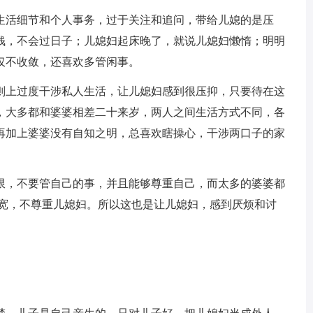
活细节和个人事务，过于关注和追问，带给儿媳的是压
钱，不会过日子；儿媳妇起床晚了，就说儿媳妇懒惰；明明
仅不收敛，还喜欢多管闲事。
上过度干涉私人生活，让儿媳妇感到很压抑，只要待在这
，大多都和婆婆相差二十来岁，两人之间生活方式不同，各
再加上婆婆没有自知之明，总喜欢瞎操心，干涉两口子的家
，不要管自己的事，并且能够尊重自己，而太多的婆婆都
.宽，不尊重儿媳妇。所以这也是让儿媳妇，感到厌烦和讨