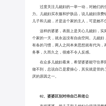
过度关注儿媳妇的一举一动，对她们的生
力。儿媳妇买衣服和护肤品，说儿媳妇浪费
儿子和儿媳，才是这个家的主人，可是她不
这样的婆婆，表面上是关心儿媳妇，实则
个家的一天，就永远没有自由空间。儿媳妇
有各的习惯，两人之间本来思想就有代沟，
务事，久而久之，很难不令人反感。
在众多儿媳妇看来，希望婆婆能守住界限
做不到，总说自己是爱操心，其实就是管的
厌的原因之一。
02、婆婆区别对待自己和老公