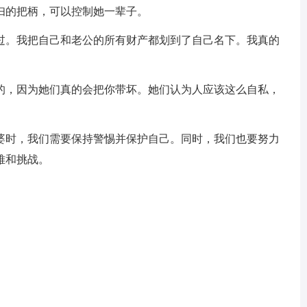
妇的把柄，可以控制她一辈子。
。我把自己和老公的所有财产都划到了自己名下。我真的
，因为她们真的会把你带坏。她们认为人应该这么自私，
时，我们需要保持警惕并保护自己。同时，我们也要努力
难和挑战。